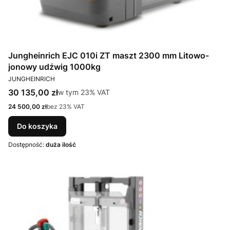
Jungheinrich EJC 010i ZT maszt 2300 mm Litowo-
jonowy udźwig 1000kg
PRODUCENT
JUNGHEINRICH
Cena brutto
30 135,00 zł
w tym %s VAT
w tym
23%
VAT
Cena netto
24 500,00 zł
bez 23% VAT
Do koszyka
Dostępność:
duża ilość