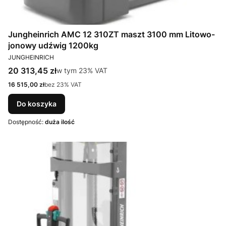
Jungheinrich AMC 12 310ZT maszt 3100 mm Litowo-
jonowy udźwig 1200kg
PRODUCENT
JUNGHEINRICH
Cena brutto
20 313,45 zł
w tym %s VAT
w tym
23%
VAT
Cena netto
16 515,00 zł
bez 23% VAT
Do koszyka
Dostępność:
duża ilość