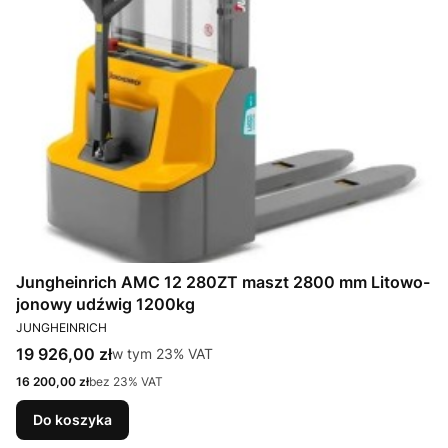
Jungheinrich AMC 12 280ZT maszt 2800 mm Litowo-
jonowy udźwig 1200kg
PRODUCENT
JUNGHEINRICH
Cena brutto
19 926,00 zł
w tym %s VAT
w tym
23%
VAT
Cena netto
16 200,00 zł
bez 23% VAT
Do koszyka