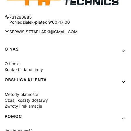
731260885
Poniedziałek-piatek 9:00-17:00
SERWIS.SZTAPLARKI@GMAIL.COM
Linki w stopce
O NAS
O firmie
Kontakt i dane firmy
OBSŁUGA KLIENTA
Metody płatności
Czas i koszty dostawy
Zwroty i reklamacje
POMOC
Jak kupować?