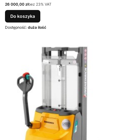
Cena netto
26 000,00 zł
bez 23% VAT
Do koszyka
Dostępność:
duża ilość