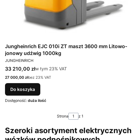
Jungheinrich EJC 010i ZT maszt 3600 mm Litowo-
jonowy udźwig 1000kg
PRODUCENT
JUNGHEINRICH
Cena brutto
33 210,00 zł
w tym %s VAT
w tym
23%
VAT
Cena netto
27 000,00 zł
bez 23% VAT
Do koszyka
Dostępność:
duża ilość
Strona
z 1
Szeroki asortyment elektrycznych
wózków podnośnikowych