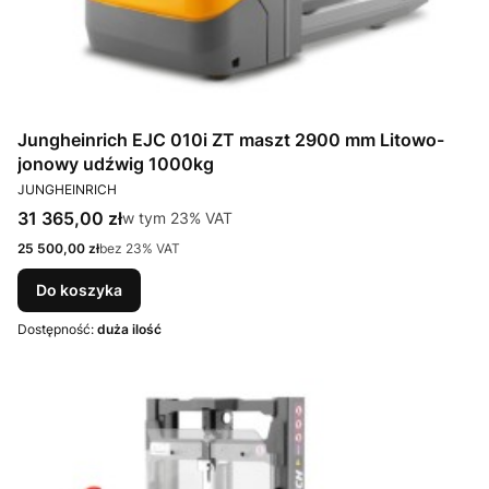
Jungheinrich EJC 010i ZT maszt 2900 mm Litowo-
jonowy udźwig 1000kg
PRODUCENT
JUNGHEINRICH
Cena brutto
31 365,00 zł
w tym %s VAT
w tym
23%
VAT
Cena netto
25 500,00 zł
bez 23% VAT
Do koszyka
Dostępność:
duża ilość