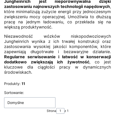
Jungheinrich jest nieporównywalna dzięki
zastosowaniu najnowszych technologii napędowych
,
które minimalizują zużycie energii przy jednoczesnym
zwiększeniu mocy operacyjnej. Umożliwia to dłuższą
pracę na jednym ładowaniu, co przekłada się na
większą produktywność.
Niezawodność wózków niskopodwoziowych
Jungheinrich wynika z ich trwałej konstrukcji oraz
zastosowania wysokiej jakości komponentów, które
zapewniają długotrwałe i bezawaryjne działanie.
Regularne serwisowanie i łatwość w konserwacji
dodatkowo zwiększają ich żywotność
, co jest
kluczowe dla ciągłości pracy w dynamicznych
środowiskach.
Produkty:
11
Lista produktów
Sortowanie:
Domyślne
Strona
z 1