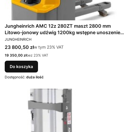
Jungheinrich AMC 12z 280ZT maszt 2800 mm
Litowo-jonowy udźwig 1200kg wstępne unoszenie
PRODUCENT
wideł
JUNGHEINRICH
Cena brutto
23 800,50 zł
w tym %s VAT
w tym
23%
VAT
Cena netto
19 350,00 zł
bez 23% VAT
Do koszyka
Dostępność:
duża ilość