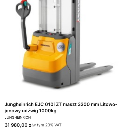
Jungheinrich EJC 010i ZT maszt 3200 mm Litowo-
jonowy udźwig 1000kg
PRODUCENT
JUNGHEINRICH
Cena brutto
31 980,00 zł
w tym %s VAT
w tym
23%
VAT