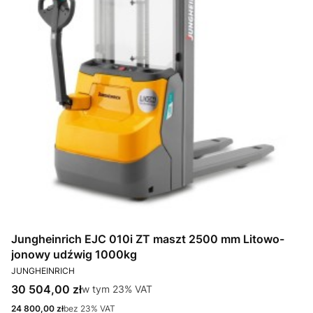
Jungheinrich EJC 010i ZT maszt 2500 mm Litowo-
jonowy udźwig 1000kg
PRODUCENT
JUNGHEINRICH
Cena brutto
30 504,00 zł
w tym %s VAT
w tym
23%
VAT
Cena netto
24 800,00 zł
bez 23% VAT