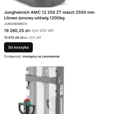
Jungheinrich AMC 12 250 ZT maszt 2500 mm
Litowo-jonowy udźwig 1200kg
PRODUCENT
JUNGHEINRICH
Cena brutto
19 280,25 zł
w tym %s VAT
w tym
23%
VAT
Cena netto
15 675,00 zł
bez 23% VAT
Do koszyka
Dostępność:
dostępny na zamówienie