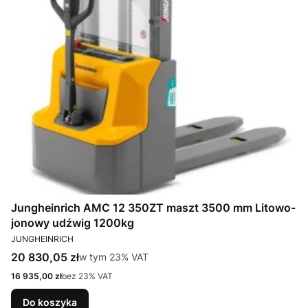
Jungheinrich AMC 12 350ZT maszt 3500 mm Litowo-
jonowy udźwig 1200kg
PRODUCENT
JUNGHEINRICH
Cena brutto
20 830,05 zł
w tym %s VAT
w tym
23%
VAT
Cena netto
16 935,00 zł
bez 23% VAT
Do koszyka