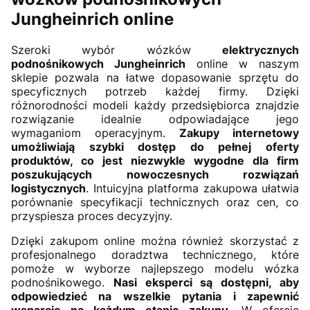
Jungheinrich online
Szeroki wybór wózków
elektrycznych
podnośnikowych Jungheinrich
online w naszym
sklepie pozwala na łatwe dopasowanie sprzętu do
specyficznych potrzeb każdej firmy. Dzięki
różnorodności modeli każdy przedsiębiorca znajdzie
rozwiązanie idealnie odpowiadające jego
wymaganiom operacyjnym.
Zakupy internetowy
umożliwiają szybki dostęp do pełnej oferty
produktów, co jest niezwykle wygodne dla firm
poszukujących nowoczesnych rozwiązań
logistycznych
. Intuicyjna platforma zakupowa ułatwia
porównanie specyfikacji technicznych oraz cen, co
przyspiesza proces decyzyjny.
Dzięki zakupom online można również skorzystać z
profesjonalnego doradztwa technicznego, które
pomoże w wyborze najlepszego modelu wózka
podnośnikowego.
Nasi eksperci są dostępni, aby
odpowiedzieć na wszelkie pytania i zapewnić
wsparcie na każdym etapie zakupu
. W ofercie