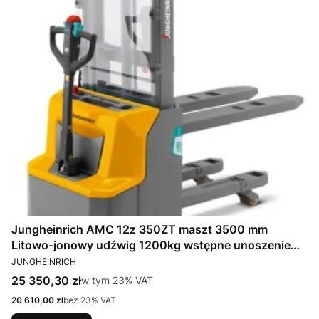
Jungheinrich AMC 12z 350ZT maszt 3500 mm
Litowo-jonowy udźwig 1200kg wstępne unoszenie
PRODUCENT
wideł
JUNGHEINRICH
Cena brutto
25 350,30 zł
w tym %s VAT
w tym
23%
VAT
Cena netto
20 610,00 zł
bez 23% VAT