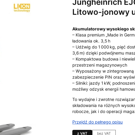
Jungheinrich E
Litowo-jonowy 
Akumulatorowy wysokiego skł
– Klasa premium „Made in Germ
ładowania ok. 3,5 h
– Udźwig do 1 000 kg, pięć do
3,6 m) dzięki podwójnemu mas
– Kompaktowa budowa i niewielk
przestrzeni magazynowych
– Wyposażony w zintegrowaną ł
zabezpieczenie PIN oraz wyświe
– Silniki: jazdy 1 kW, podnosze
możliwy odzysk energii hamow
To wydajne i zwrotne rozwiąza
składowania na różnych wysoko
robocze, jak i do operacji mag
Przejdź do pełnego opisu
z VAT
bez VAT