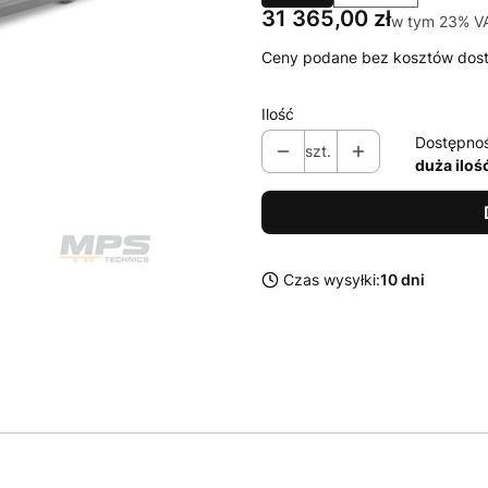
Cena
31 365,00 zł
w tym 23% V
w tym
23%
V
Ceny podane bez kosztów dos
Ilość
Dostępno
szt.
duża iloś
Czas wysyłki:
10 dni