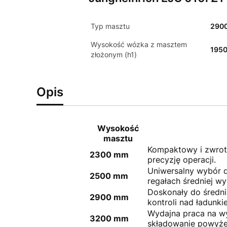
Typ masztu
290
Wysokość wózka z masztem
195
złożonym (h1)
Opis
Wysokość
masztu
Kompaktowy i zwrotn
2300 mm
precyzję operacji.
Uniwersalny wybór 
2500 mm
regałach średniej wy
Doskonały do średni
2900 mm
kontroli nad ładunki
Wydajna praca na w
3200 mm
składowanie powyże