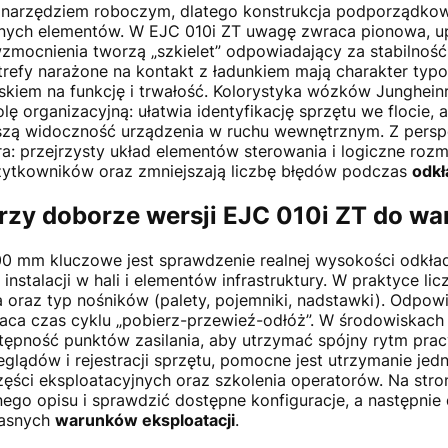
 narzędziem roboczym, dlatego konstrukcja podporządkow
znych elementów. W EJC 010i ZT uwagę zwraca pionowa, 
zmocnienia tworzą „szkielet” odpowiadający za stabilnoś
 strefy narażone na kontakt z ładunkiem mają charakter t
kiem na funkcję i trwałość. Kolorystyka wózków Junghein
ę organizacyjną: ułatwia identyfikację sprzętu we flocie, 
zą widoczność urządzenia w ruchu wewnętrznym. Z perspe
ra: przejrzysty układ elementów sterowania i logiczne roz
żytkowników oraz zmniejszają liczbę błędów podczas
odkł
rzy doborze wersji EJC 010i ZT do 
 mm kluczowe jest sprawdzenie realnej wysokości odkład
instalacji w hali i elementów infrastruktury. W praktyce li
ia oraz typ nośników (palety, pojemniki, nadstawki). Odpow
aca czas cyklu „pobierz-przewieź-odłóż”. W środowiskach
ępność punktów zasilania, aby utrzymać spójny rytm pracy
glądów i rejestracji sprzętu, pomocne jest utrzymanie jed
ęści eksploatacyjnych oraz szkolenia operatorów. Na stron
nego opisu i sprawdzić dostępne konfiguracje, a następni
łasnych
warunków eksploatacji
.