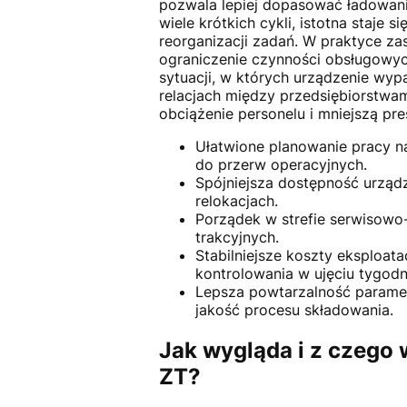
pozwala lepiej dopasować ładowan
wiele krótkich cykli, istotna staje
reorganizacji zadań. W praktyce zas
ograniczenie czynności obsługowych
sytuacji, w których urządzenie wy
relacjach między przedsiębiorstwami
obciążenie personelu i mniejszą pre
Ułatwione planowanie pracy n
do przerw operacyjnych.
Spójniejsza dostępność urządz
relokacjach.
Porządek w strefie serwisowo-
trakcyjnych.
Stabilniejsze koszty eksploata
kontrolowania w ujęciu tygod
Lepsza powtarzalność paramet
jakość procesu składowania.
Jak wygląda i z czego 
ZT?