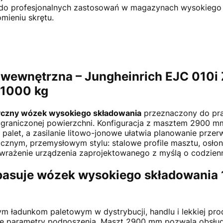
 do profesjonalnych zastosowań w magazynach wysokiego 
mieniu skrętu.
wewnętrzna – Jungheinrich EJC 010i
 1000 kg
yczny wózek wysokiego składowania
przeznaczony do prac
graniczonej powierzchni. Konfiguracja z masztem 2900 m
palet, a zasilanie litowo-jonowe ułatwia planowanie przerw
icznym, przemysłowym stylu: stalowe profile masztu, osłon
wrażenie urządzenia zaprojektowanego z myślą o codzienne
pasuje wózek wysokiego składowania
adunkom paletowym w dystrybucji, handlu i lekkiej produk
lne parametry podnoszenia. Maszt 2900 mm pozwala obsłu