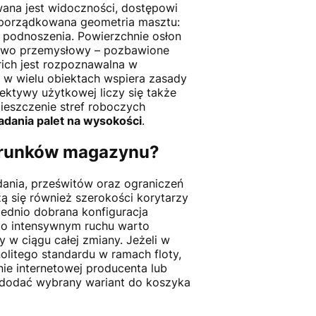
ana jest widoczności, dostępowi
uporządkowana geometria masztu:
ć podnoszenia. Powierzchnie osłon
ypowo przemysłowy – pozbawione
rich jest rozpoznawalna w
a w wielu obiektach wspiera zasady
ktywy użytkowej liczy się także
mieszczenie stref roboczych
adania palet na wysokości
.
warunków magazynu?
ania, prześwitów oraz ograniczeń
czą się również szerokości korytarzy
iednio dobrana konfiguracja
 o intensywnym ruchu warto
 w ciągu całej zmiany. Jeżeli w
nolitego standardu w ramach floty,
ie internetowej producenta lub
e dodać wybrany wariant do koszyka