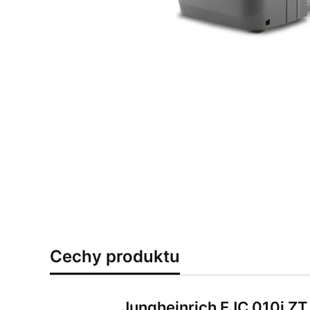
Cechy produktu
Jungheinrich EJC 010i ZT