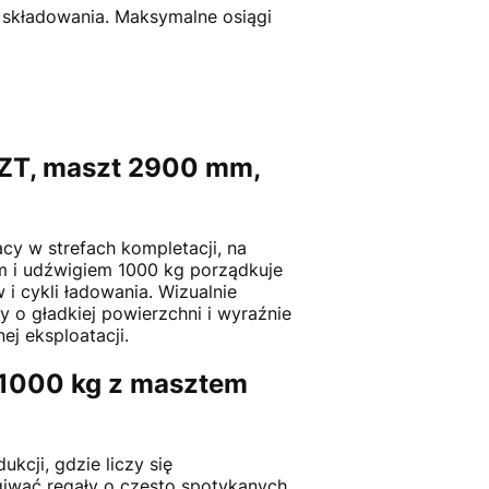
składowania. Maksymalne osiągi
 ZT, maszt 2900 mm,
y w strefach kompletacji, na
m i udźwigiem 1000 kg porządkuje
 i cykli ładowania. Wizualnie
y o gładkiej powierzchni i wyraźnie
j eksploatacji.
 1000 kg z masztem
cji, gdzie liczy się
giwać regały o często spotykanych