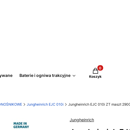
Produkty w koszyk
żywane
Baterie i ogniwa trakcyjne
Koszyk
DNOŚNIKOWE
Jungheinrich EJC 010i
Jungheinrich EJC 010i ZT maszt 29
Jungheinrich