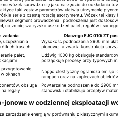
zemu wózek sprawdza się jako narzędzie do odkładania t
aktyce taki zestaw parametrów ułatwia utrzymanie płynnoś
rótkie serie z częstą rotacją asortymentu. Wózek tej klas
onieważ segment prowadzenia i podnoszenia jest dostoso
eł
, co zmniejsza ryzyko uszkodzeń palet, regałów i samego
 zadania
Dlaczego EJC 010i ZT pas
, uzupełnianie
Wysokość podnoszenia 2900 mm ułatw
rótkich trasach
pionowej, a zwarta konstrukcja sprzy
eranie palet,
Udźwig 1000 kg obsługuje standardow
lokacjami
porządkuje procesy przy typowych m
, przygotowanie
Napęd elektryczny ogranicza emisje lo
w w oknach
rampach oraz na zapleczach obiektó
ponentów, obsługa
Powtarzalne podnoszenie do 2900 mm
 na regały
stanowisk i stabilizuje przepływ mate
wo-jonowe w codziennej eksploatacji 
za zarządzanie energią w porównaniu z klasycznymi akumu