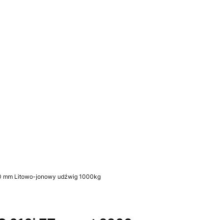
u: 0. Zobacz szczegóły
00 mm Litowo-jonowy udźwig 1000kg