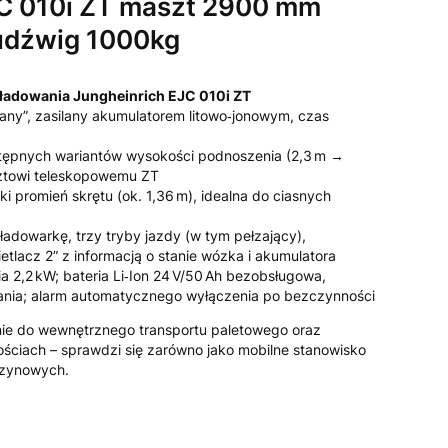
JC 010i ZT maszt 2900 mm
udźwig 1000kg
adowania Jungheinrich EJC 010i ZT
any”, zasilany akumulatorem litowo‑jonowym, czas
stępnych wariantów wysokości podnoszenia (2,3 m →
ztowi teleskopowemu ZT
i promień skrętu (ok. 1,36 m), idealna do ciasnych
adowarkę, trzy tryby jazdy (w tym pełzający),
tlacz 2” z informacją o stanie wózka i akumulatora
nia 2,2 kW; bateria Li‑Ion 24 V/50 Ah bezobsługowa,
ania; alarm automatycznego wyłączenia po bezczynności
nie do wewnętrznego transportu paletowego oraz
ściach – sprawdzi się zarówno jako mobilne stanowisko
azynowych.