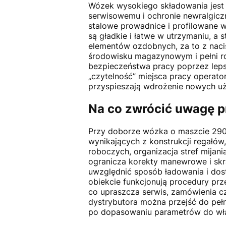
Wózek wysokiego składowania jest
serwisowemu i ochronie newralgic
stalowe prowadnice i profilowane w
są gładkie i łatwe w utrzymaniu, a
elementów ozdobnych, za to z nacis
środowisku magazynowym i pełni rol
bezpieczeństwa pracy poprzez leps
„czytelność” miejsca pracy operato
przyspieszają wdrożenie nowych u
Na co zwrócić uwagę p
Przy doborze wózka o maszcie 2900
wynikających z konstrukcji regałów, 
roboczych, organizacja stref mijan
ogranicza korekty manewrowe i skr
uwzględnić sposób ładowania i dost
obiekcie funkcjonują procedury prze
co upraszcza serwis, zamówienia cz
dystrybutora można przejść do peł
po dopasowaniu parametrów do w