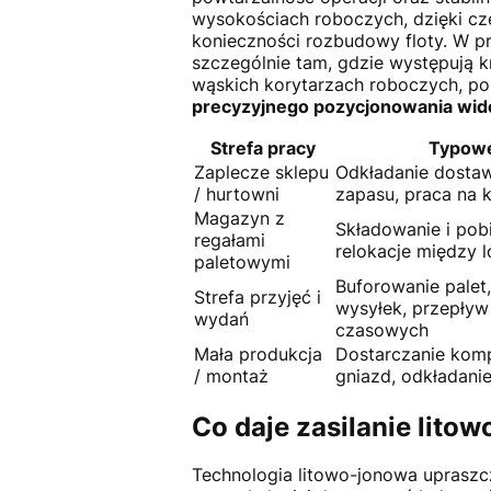
wysokościach roboczych, dzięki c
konieczności rozbudowy floty. W pr
szczególnie tam, gdzie występują k
wąskich korytarzach roboczych, p
precyzyjnego pozycjonowania wid
Strefa pracy
Typowe
Zaplecze sklepu
Odkładanie dostaw
/ hurtowni
zapasu, praca na k
Magazyn z
Składowanie i pobi
regałami
relokacje między 
paletowymi
Buforowanie palet
Strefa przyjęć i
wysyłek, przepły
wydań
czasowych
Mała produkcja
Dostarczanie kom
/ montaż
gniazd, odkładanie
Co daje zasilanie lito
Technologia litowo-jonowa upraszc