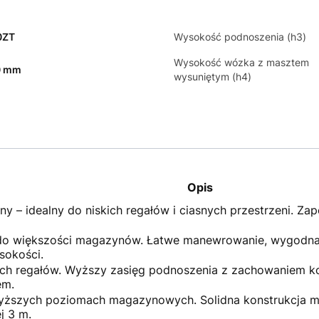
0ZT
Wysokość podnoszenia (h3)
Wysokość wózka z masztem
0 mm
wysuniętym (h4)
Opis
y – idealny do niskich regałów i ciasnych przestrzeni. Za
do większości magazynów. Łatwe manewrowanie, wygodna 
sokości.
ch regałów. Wyższy zasięg podnoszenia z zachowaniem kom
em.
yższych poziomach magazynowych. Solidna konstrukcja m
j 3 m.