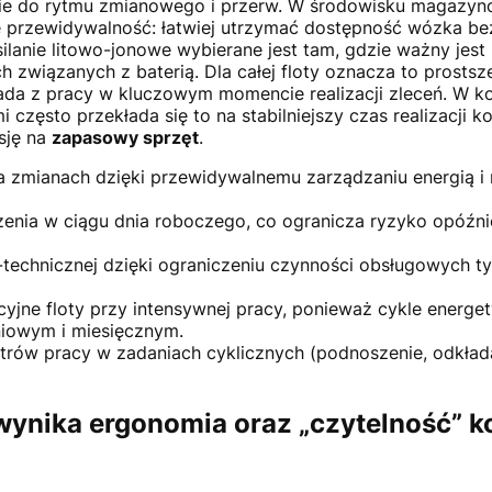
ie do rytmu zmianowego i przerw. W środowisku magazyn
 się przewidywalność: łatwiej utrzymać dostępność wózka be
ilanie litowo-jonowe wybierane jest tam, gdzie ważny jest
 związanych z baterią. Dla całej floty oznacza to prosts
pada z pracy w kluczowym momencie realizacji zleceń. W k
 często przekłada się to na stabilniejszy czas realizacji k
sję na
zapasowy sprzęt
.
a zmianach dzięki przewidywalnemu zarządzaniu energią i
enia w ciągu dnia roboczego, co ogranicza ryzyko opóźni
technicznej dzięki ograniczeniu czynności obsługowych ty
cyjne floty przy intensywnej pracy, ponieważ cykle energe
niowym i miesięcznym.
rów pracy w zadaniach cyklicznych (podnoszenie, odkłada
wynika ergonomia oraz „czytelność” k