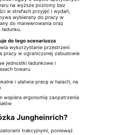
owaru na wyższe poziomy bez
ci w strefach przyjęć i wydań,
y bywa wybierany do pracy w
wany do manewrowania oraz
 ładunku.
uje do tego scenariusza
ia wykorzystanie przestrzeni
ja pracy w ograniczonej zabudowie
e jednostki ładunkowe i
asach towaru
kalne i ułatwia pracę w halach, na
w
 wspiera ergonomię zaopatrzenia
riałów
wózka Jungheinrich?
latorami trakcyjnymi, ponieważ