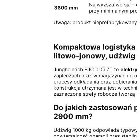
Najwyższa wersja –
3600 mm
przy minimalnym pro
Uwaga: produkt nieprefabrykowany
Kompaktowa logistyka 
litowo-jonowy, udźwig
Jungheinrich EJC 010i ZT to
elektr
zapleczach oraz w magazynach o o
procesy odkładania oraz pobierania 
konstrukcja utrzymana jest w techn
zaznaczone strefy robocze tworzą 
Do jakich zastosowań 
2900 mm?
Udźwig 1000 kg odpowiada typowym ł
powtarzalność operacji oraz stabi