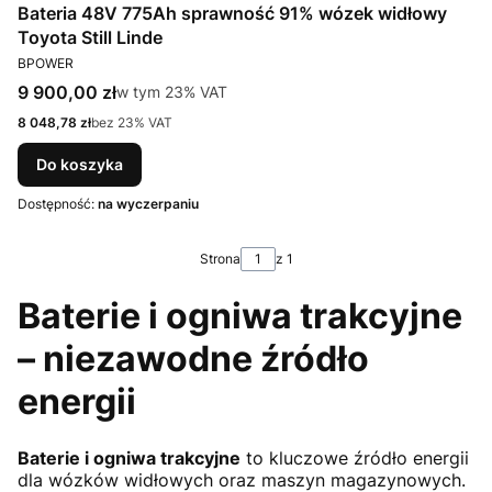
Bateria 48V 775Ah sprawność 91% wózek widłowy
Toyota Still Linde
PRODUCENT
BPOWER
Cena brutto
9 900,00 zł
w tym %s VAT
w tym
23%
VAT
Cena netto
8 048,78 zł
bez 23% VAT
Do koszyka
Dostępność:
na wyczerpaniu
Strona
z 1
Baterie i ogniwa trakcyjne
– niezawodne źródło
energii
Baterie i ogniwa trakcyjne
to kluczowe źródło energii
dla wózków widłowych oraz maszyn magazynowych.