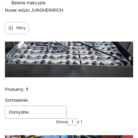
Baterie trakcyjne
Nowe wózki JUNGHEINRICH
Koniec menu
Filtry
Produkty:
1
Lista produktów
Sortowanie:
Domyślne
Strona
z 1