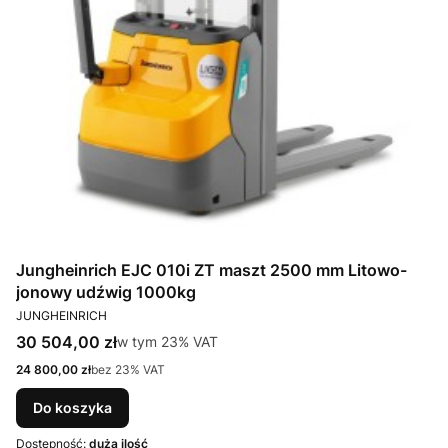
Jungheinrich EJC 010i ZT maszt 2500 mm Litowo-
jonowy udźwig 1000kg
PRODUCENT
JUNGHEINRICH
Cena brutto
30 504,00 zł
w tym %s VAT
w tym
23%
VAT
Cena netto
24 800,00 zł
bez 23% VAT
Do koszyka
Dostępność:
duża ilość