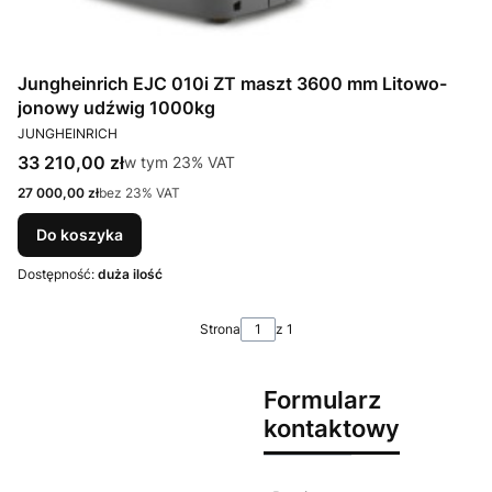
Jungheinrich EJC 010i ZT maszt 3600 mm Litowo-
jonowy udźwig 1000kg
PRODUCENT
JUNGHEINRICH
Cena brutto
33 210,00 zł
w tym %s VAT
w tym
23%
VAT
Cena netto
27 000,00 zł
bez 23% VAT
Do koszyka
Dostępność:
duża ilość
Strona
z 1
Formularz
kontaktowy