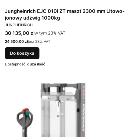
Jungheinrich EJC 010i ZT maszt 2300 mm Litowo-
jonowy udźwig 1000kg
PRODUCENT
JUNGHEINRICH
Cena brutto
30 135,00 zł
w tym %s VAT
w tym
23%
VAT
Cena netto
24 500,00 zł
bez 23% VAT
Do koszyka
Dostępność:
duża ilość