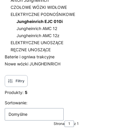
AntOn Jungheinrich
CZOŁOWE WÓZKI WIDŁOWE
ELEKTRYCZNE PODNOŚNIKOWE
Jungheinrich EJC 010i
Jungheinrich AMC 12
Jungheinrich AMC 12z
ELEKTRYCZNE UNOSZĄCE
RĘCZNE UNOSZĄCE
Baterie i ogniwa trakcyjne
Nowe wózki JUNGHEINRICH
Koniec menu
Filtry
Produkty:
5
Lista produktów
Sortowanie:
Domyślne
Strona
z 1