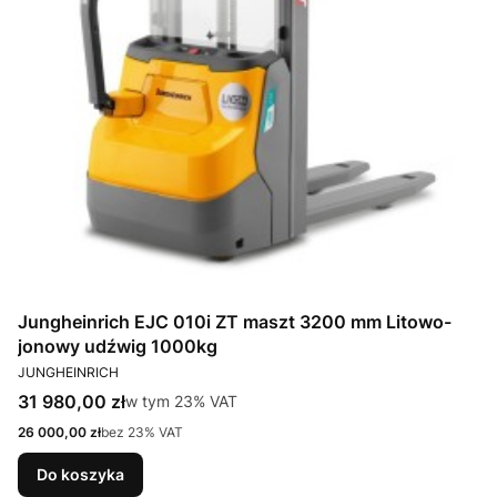
Jungheinrich EJC 010i ZT maszt 3200 mm Litowo-
jonowy udźwig 1000kg
PRODUCENT
JUNGHEINRICH
Cena brutto
31 980,00 zł
w tym %s VAT
w tym
23%
VAT
Cena netto
26 000,00 zł
bez 23% VAT
Do koszyka