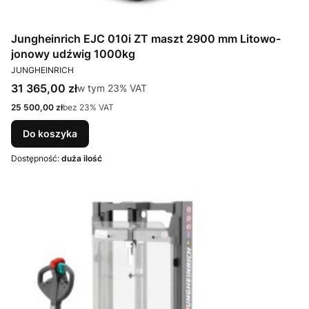
Jungheinrich EJC 010i ZT maszt 2900 mm Litowo-
jonowy udźwig 1000kg
PRODUCENT
JUNGHEINRICH
Cena brutto
31 365,00 zł
w tym %s VAT
w tym
23%
VAT
Cena netto
25 500,00 zł
bez 23% VAT
Do koszyka
Dostępność:
duża ilość