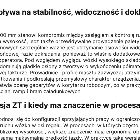
ywa na stabilność, widoczność i dok
00 mm stanowi kompromis między zasięgiem a kontrolą r
ma wysokość, lecz także przewidywalne prowadzenie palet
ynowych szczególnie ważne jest utrzymanie osiowości wi
końcowej fazie odkładania, ponieważ to właśnie dodatkowe
e operatora. Pod względem wyglądu wózki wysokiego skład
 dominują gładkie osłony z tworzyw o wykończeniu półma
ej fakturze. Prowadnice i profile masztu zazwyczaj utrzy
ytkowania i podkreślają przemysłowy charakter urządzenia
łatwia ocenę gabarytów w korytarzu roboczym, co w prakt
cian, ramp i bram załadunkowych.
sja ZT i kiedy ma znaczenie w proc
nosi się do konfiguracji sprzyjających pracy w ograniczo
ruchu wózka w osi regału. W procesach, w których często
 zbliżonej wysokości, większe znaczenie mają ergonomia obs
 sama maksymalna prędkość jazdy. W praktyce taka wersj