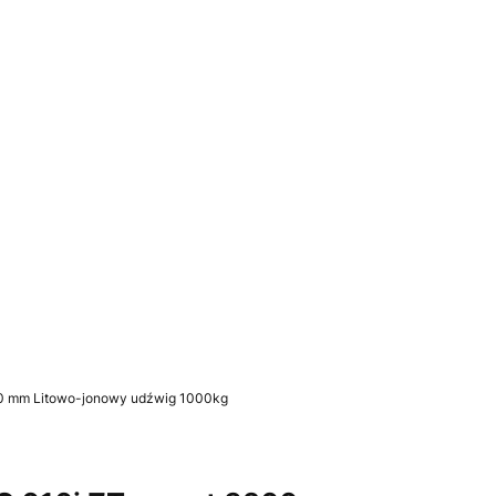
u: 0. Zobacz szczegóły
00 mm Litowo-jonowy udźwig 1000kg