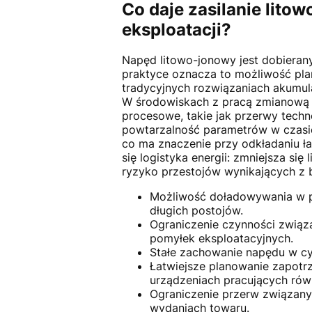
Co daje zasilanie lito
eksploatacji?
Napęd litowo-jonowy jest dobieran
praktyce oznacza to możliwość pla
tradycyjnych rozwiązaniach akumula
W środowiskach z pracą zmianową ł
procesowe, takie jak przerwy techn
powtarzalność parametrów w czasie
co ma znaczenie przy odkładaniu ł
się logistyka energii: zmniejsza si
ryzyko przestojów wynikających z 
Możliwość doładowywania w p
długich postojów.
Ograniczenie czynności związa
pomyłek eksploatacyjnych.
Stałe zachowanie napędu w cy
Łatwiejsze planowanie zapotr
urządzeniach pracujących rów
Ograniczenie przerw związany
wydaniach towaru.