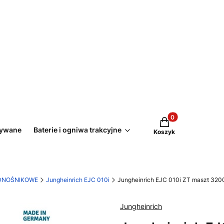
Produkty w koszyk
żywane
Baterie i ogniwa trakcyjne
Koszyk
DNOŚNIKOWE
Jungheinrich EJC 010i
Jungheinrich EJC 010i ZT maszt 32
Jungheinrich