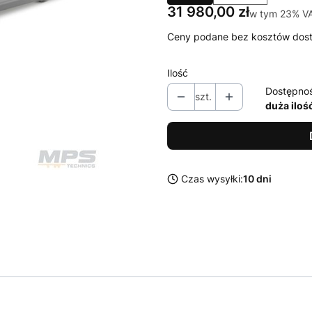
Cena
31 980,00 zł
w tym 23% V
w tym
23%
V
Ceny podane bez kosztów dos
Ilość
Dostępno
szt.
duża iloś
Czas wysyłki:
10 dni