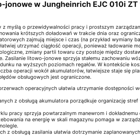
wo-jonowe w Jungheinrich EJC 010i ZT
y z myślą o przewidywalności pracy i prostszym zarządza
nowania krótszych doładowań w trakcie dnia oraz ogranicz
torowych zajmują miejsce i czas (na przykład wymiany bate
atwiej utrzymać ciągłość operacji, ponieważ ładowanie m
ologiczne, zmiany partii towaru czy postoje między dostawa
. Zasilanie litowo-jonowe sprzyja stałemu zachowaniu wóz
adunku na wyższych poziomach regałów. W kontekście kos
ę liczba operacji wokół akumulatorów, łatwiejsze staje się 
błędów obsługowych jest ograniczone.
rzerwach operacyjnych ułatwia utrzymanie dostępności w
nych z obsługą akumulatora porządkuje organizację stref 
klu pracy sprzyja powtarzalnym manewrom i dokładnemu od
zebowania na energię w skali magazynu pomaga w zarządzan
nolegle.
ch z obsługą zasilania ułatwia dotrzymanie zaplanowanych