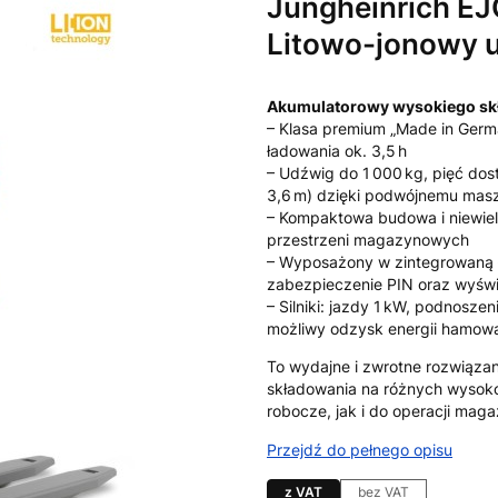
Jungheinrich E
Litowo-jonowy 
Akumulatorowy wysokiego skł
– Klasa premium „Made in Germ
ładowania ok. 3,5 h
– Udźwig do 1 000 kg, pięć do
3,6 m) dzięki podwójnemu mas
– Kompaktowa budowa i niewielk
przestrzeni magazynowych
– Wyposażony w zintegrowaną ł
zabezpieczenie PIN oraz wyświe
– Silniki: jazdy 1 kW, podnosze
możliwy odzysk energii hamow
To wydajne i zwrotne rozwiąza
składowania na różnych wysoko
robocze, jak i do operacji mag
Przejdź do pełnego opisu
z VAT
bez VAT