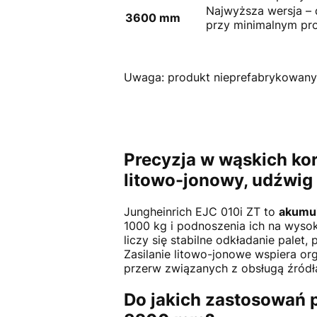
Najwyższa wersja –
3600 mm
przy minimalnym pro
Uwaga: produkt nieprefabrykowany
Precyzja w wąskich ko
litowo-jonowy, udźwig
Jungheinrich EJC 010i ZT to
akumul
1000 kg i podnoszenia ich na wyso
liczy się stabilne odkładanie pale
Zasilanie litowo-jonowe wspiera or
przerw związanych z obsługą źródła
Do jakich zastosowań 