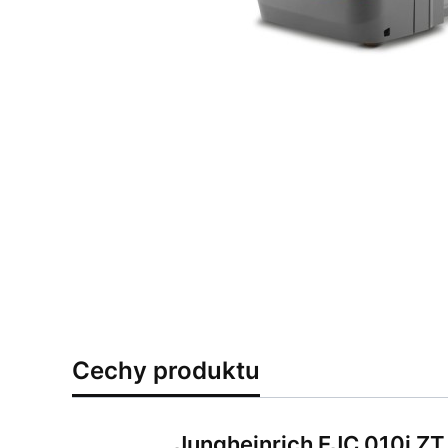
Cechy produktu
Jungheinrich EJC 010i ZT