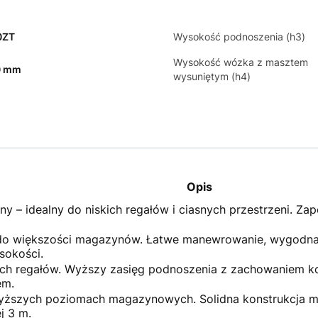
0ZT
Wysokość podnoszenia (h3)
Wysokość wózka z masztem
0 mm
wysuniętym (h4)
Opis
y – idealny do niskich regałów i ciasnych przestrzeni. Za
do większości magazynów. Łatwe manewrowanie, wygodna 
sokości.
ch regałów. Wyższy zasięg podnoszenia z zachowaniem kom
em.
yższych poziomach magazynowych. Solidna konstrukcja m
j 3 m.