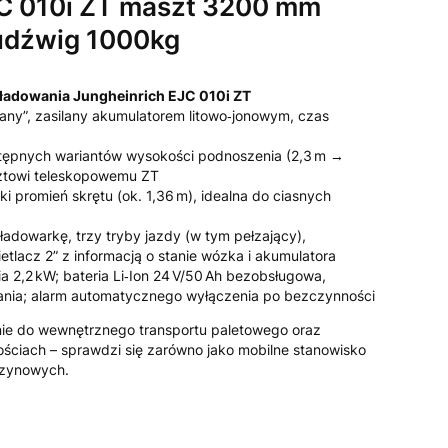
JC 010i ZT maszt 3200 mm
udźwig 1000kg
adowania Jungheinrich EJC 010i ZT
any”, zasilany akumulatorem litowo‑jonowym, czas
stępnych wariantów wysokości podnoszenia (2,3 m →
ztowi teleskopowemu ZT
i promień skrętu (ok. 1,36 m), idealna do ciasnych
adowarkę, trzy tryby jazdy (w tym pełzający),
tlacz 2” z informacją o stanie wózka i akumulatora
nia 2,2 kW; bateria Li‑Ion 24 V/50 Ah bezobsługowa,
ania; alarm automatycznego wyłączenia po bezczynności
nie do wewnętrznego transportu paletowego oraz
ściach – sprawdzi się zarówno jako mobilne stanowisko
azynowych.