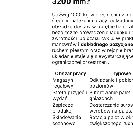
3200 mm?
Udźwig 1000 kg w połączeniu z m
średnim natężeniu pracy: odkładani
obsłudze dostaw w obrębie hali. Ta
bezpieczne prowadzenie ładunku i
zwrotności lub czasu cyklu. W prak
manewrów i
dokładnego pozycjono
ruchem pieszym oraz w rejonie bram
układanie staje się niewystarczają
ograniczonej przestrzeni.
Obszar pracy
Typowe 
Magazyn
Odkładanie i pobier
regałowy
poziomów
Strefa przyjęć i
Buforowanie palet,
wydań
gniazdach
Zaplecze
Dostarczanie suro
produkcji
wyrobów na paleta
Składowanie
Rotacja palet w ok
sezonowe
zwiększonego ruc