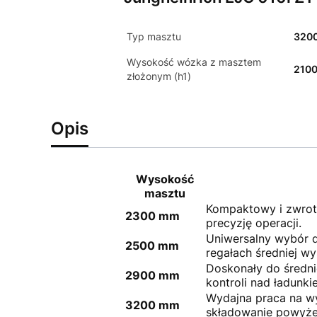
Typ masztu
320
Wysokość wózka z masztem
210
złożonym (h1)
Opis
Wysokość
masztu
Kompaktowy i zwrotn
2300 mm
precyzję operacji.
Uniwersalny wybór 
2500 mm
regałach średniej wy
Doskonały do średni
2900 mm
kontroli nad ładunki
Wydajna praca na w
3200 mm
składowanie powyże