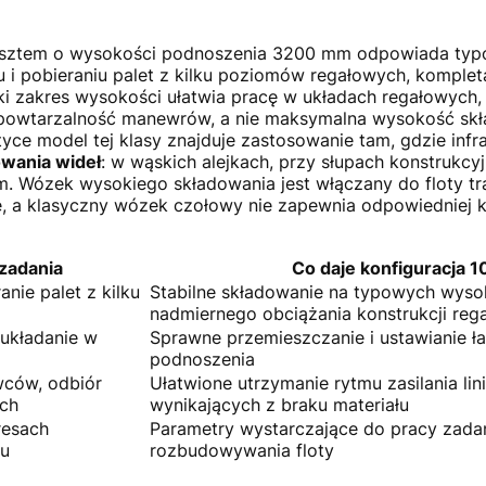
asztem o wysokości podnoszenia 3200 mm odpowiada ty
u i pobieraniu palet z kilku poziomów regałowych, komplet
ki zakres wysokości ułatwia pracę w układach regałowych, 
 powtarzalność manewrów, a nie maksymalna wysokość sk
tyce model tej klasy znajduje zastosowanie tam, gdzie inf
wania wideł
: w wąskich alejkach, przy słupach konstrukc
. Wózek wysokiego składowania jest włączany do floty tra
ce, a klasyczny wózek czołowy nie zapewnia odpowiedniej k
zadania
Co daje konfiguracja 
anie palet z kilku
Stabilne składowanie na typowych wyso
nadmiernego obciążania konstrukcji reg
 układanie w
Sprawne przemieszczanie i ustawianie ł
podnoszenia
wców, odbiór
Ułatwione utrzymanie rytmu zasilania lin
ch
wynikających z braku materiału
resach
Parametry wystarczające do pracy zada
hu
rozbudowywania floty