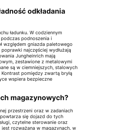
ładność odkładania
uchu ładunku. W codziennym
y podczas podnoszenia i
deł względem gniazda paletowego
 poprawki najczęściej wydłużają
owania Jungheinrich mają
towym, zestawione z metalowymi
mane są w ciemniejszych, stalowych
. Kontrast pomiędzy zwartą bryłą
yce wspiera bezpieczne
esach magazynowych?
nej przestrzeni oraz w zadaniach
 powtarza się dojazd do tych
ługi, czytelne sterowanie oraz
a jest rozważana w magazynach, w