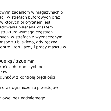
powym zadaniom w magazynach o
acji w strefach buforowych oraz
w których priorytetem jest
ładowania osiągana kosztem
rastruktura wymaga częstych
yjnych, w strefach z wyznaczonym
nsportu bliskiego, gdy ręczne
ontroli toru jazdy i pracy masztu w
1000 kg / 3200 mm
kościach roboczych bez
ałów
adunków z kontrolą prędkości
ii oraz ograniczenie przestojów
niowej bez nadmiernego