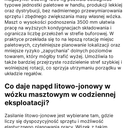
typowe jednostki paletowe w handlu, produkcji lekkiej
oraz dystrybucji, bez nadmiernego przewymiarowania
sprzętu i zbędnego zwiększania masy własnej wózka.
Maszt o wysokości podnoszenia 3500 mm ułatwia
pracę na wyższych kondygnacjach składowania i
ogranicza liczbę przełożeń w strefie buforowej. W
praktyce przekłada się to na lepszą rotację miejsc
paletowych, czytelniejsze planowanie lokalizacji oraz
mniejsze ryzyko „zapychania” dolnych poziomów
towarem, który mógłby trafić wyżej. Umożliwia to
także bardziej przejrzyste rozdzielenie stref szybkiej i
wolniejszej rotacji, co sprzyja utrzymaniu porządku w
układzie regałów.
Co daje napęd litowo-jonowy w
wózku masztowym w codziennej
eksploatacji?
Zasilanie litowo-jonowe jest wybierane tam, gdzie
liczy się dyspozycyjność sprzętu i możliwość
elastycznego planowania pracy. Wózek z takim