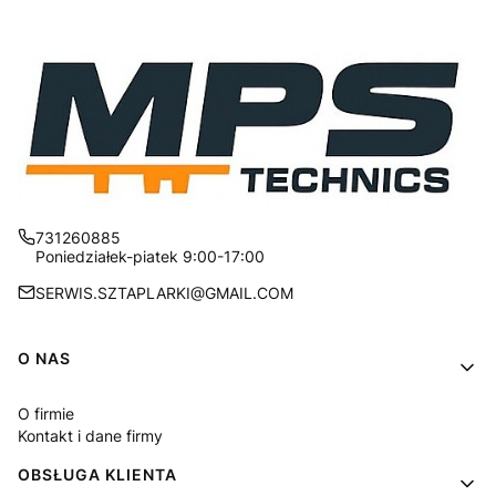
731260885
Poniedziałek-piatek 9:00-17:00
SERWIS.SZTAPLARKI@GMAIL.COM
Linki w stopce
O NAS
O firmie
Kontakt i dane firmy
OBSŁUGA KLIENTA