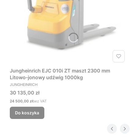
Jungheinrich EJC 010i ZT maszt 2300 mm
Litowo-jonowy udźwig 1000kg
PRODUCENT
JUNGHEINRICH
Cena
30 135,00 zł
Cena
24 500,00 zł
bez VAT
Do koszyka