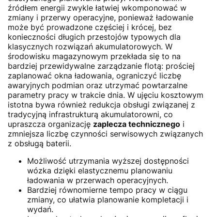
źródłem energii zwykle łatwiej wkomponować w
zmiany i przerwy operacyjne, ponieważ ładowanie
może być prowadzone częściej i krócej, bez
konieczności długich przestojów typowych dla
klasycznych rozwiązań akumulatorowych. W
środowisku magazynowym przekłada się to na
bardziej przewidywalne zarządzanie flotą: prościej
zaplanować okna ładowania, ograniczyć liczbę
awaryjnych podmian oraz utrzymać powtarzalne
parametry pracy w trakcie dnia. W ujęciu kosztowym
istotna bywa również redukcja obsługi związanej z
tradycyjną infrastrukturą akumulatorowni, co
upraszcza organizację
zaplecza technicznego
i
zmniejsza liczbę czynności serwisowych związanych
z obsługą baterii.
Możliwość utrzymania wyższej dostępności
wózka dzięki elastycznemu planowaniu
ładowania w przerwach operacyjnych.
Bardziej równomierne tempo pracy w ciągu
zmiany, co ułatwia planowanie kompletacji i
wydań.