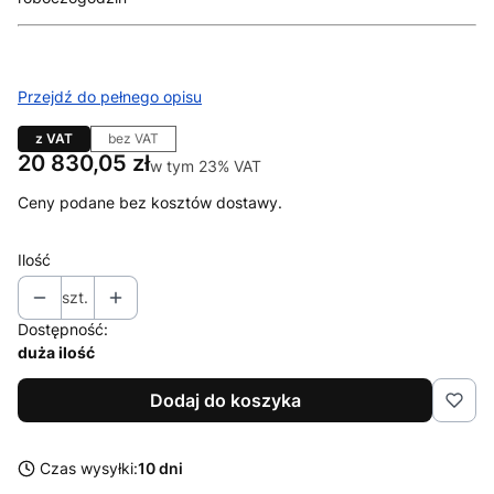
Przejdź do pełnego opisu
z VAT
bez VAT
Cena
20 830,05 zł
w tym 23% VAT
w tym
23%
VAT
Ceny podane bez kosztów dostawy.
Ilość
szt.
Dostępność:
duża ilość
Dodaj do koszyka
Czas wysyłki:
10 dni