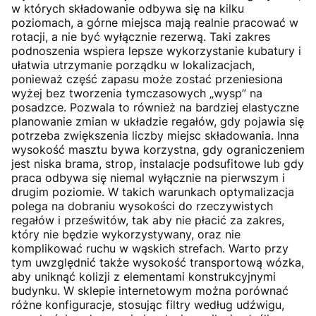
w których składowanie odbywa się na kilku
poziomach, a górne miejsca mają realnie pracować w
rotacji, a nie być wyłącznie rezerwą. Taki zakres
podnoszenia wspiera lepsze wykorzystanie kubatury i
ułatwia utrzymanie porządku w lokalizacjach,
ponieważ część zapasu może zostać przeniesiona
wyżej bez tworzenia tymczasowych „wysp” na
posadzce. Pozwala to również na bardziej elastyczne
planowanie zmian w układzie regałów, gdy pojawia się
potrzeba zwiększenia liczby miejsc składowania. Inna
wysokość masztu bywa korzystna, gdy ograniczeniem
jest niska brama, strop, instalacje podsufitowe lub gdy
praca odbywa się niemal wyłącznie na pierwszym i
drugim poziomie. W takich warunkach optymalizacja
polega na dobraniu wysokości do rzeczywistych
regałów i prześwitów, tak aby nie płacić za zakres,
który nie będzie wykorzystywany, oraz nie
komplikować ruchu w wąskich strefach. Warto przy
tym uwzględnić także wysokość transportową wózka,
aby uniknąć kolizji z elementami konstrukcyjnymi
budynku. W sklepie internetowym można porównać
różne konfiguracje, stosując filtry według udźwigu,