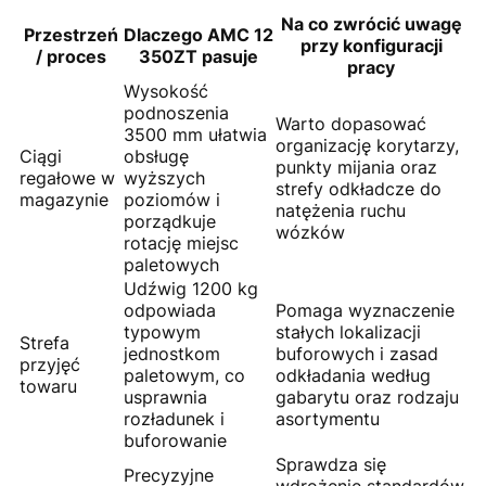
Na co zwrócić uwagę
Przestrzeń
Dlaczego AMC 12
przy konfiguracji
/ proces
350ZT pasuje
pracy
Wysokość
podnoszenia
Warto dopasować
3500 mm ułatwia
organizację korytarzy,
Ciągi
obsługę
punkty mijania oraz
regałowe w
wyższych
strefy odkładcze do
magazynie
poziomów i
natężenia ruchu
porządkuje
wózków
rotację miejsc
paletowych
Udźwig 1200 kg
odpowiada
Pomaga wyznaczenie
typowym
stałych lokalizacji
Strefa
jednostkom
buforowych i zasad
przyjęć
paletowym, co
odkładania według
towaru
usprawnia
gabarytu oraz rodzaju
rozładunek i
asortymentu
buforowanie
Sprawdza się
Precyzyjne
wdrożenie standardów