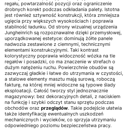
regału, powtarzalność pozycji oraz ograniczenie
drobnych korekt podczas odkładania palety. Istotna
jest również sztywność konstrukcji, która zmniejsza
ugięcia przy większych wysokościach i poprawia
stabilność ładunku. Od strony wizualnej urządzenia
Jungheinrich są rozpoznawalne dzięki przemysłowej,
uporządkowanej estetyce: dominują żółte panele
nadwozia zestawione z ciemnymi, technicznymi
elementami konstrukcyjnymi. Taki kontrast
kolorystyczny poprawia widoczność wózka na tle
regałów i posadzki, co ma znaczenie w strefach o
dużym natężeniu ruchu. Powierzchnie obudów są
zazwyczaj gładkie i łatwe do utrzymania w czystości,
a stalowe elementy masztu mają surową, roboczą
fakturę, na której mniej widoczne są typowe ślady
eksploatacji. Całość tworzy styl jednoznacznie
magazynowy: bez dekoracyjnych detali, z naciskiem
na funkcję i szybki odczyt stanu sprzętu podczas
obchodów oraz
przeglądów
. Takie podejście ułatwia
także identyfikację ewentualnych uszkodzeń
mechanicznych i wycieków, co sprzyja utrzymaniu
odpowiedniego poziomu bezpieczeństwa pracy.