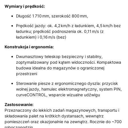
Wymiary i prędkość:
Długość 1 710 mm, szerokość 800 mm,
Prędkość jazdy: ok. 4,2 km/h z ładunkiem, 4,5 km/h bez
ładunku
; prędkość podnoszenia ok. 0,11 m/s (z
ładunkiem) i 0,16 m/s (bez)
Konstrukcja i ergonomia:
Dwumasztowy teleskop bezpieczny i stabilny,
zoptymalizowany pod kątem widoczności. Kompaktowa
budowa idealna do magazynów o ograniczonej
przestrzeni
Sterowanie piesze z ergonomicznego dyszla: przycisk
wolnej jazdy, hamulec elektromagnetyczny, system PIN,
curveCONTROL, wsparcie wizualne udźwigu
Zastosowanie:
Przeznaczony do lekkich zadań magazynowych, transportu i
składowania palet na krótkich dystansach, wewnątrz
pomieszczeń oraz okazjonalnie na zewnątrz. Rocznie do ~700
roboczogodzin