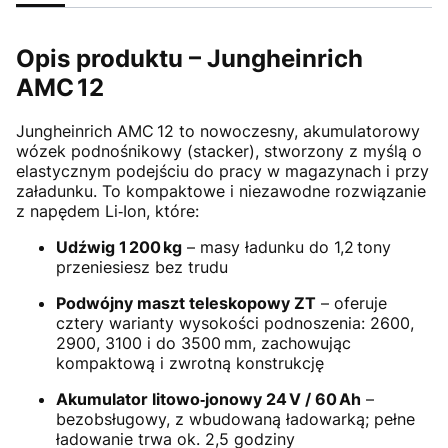
Opis produktu – Jungheinrich
AMC 12
Jungheinrich AMC 12 to nowoczesny, akumulatorowy
wózek podnośnikowy (stacker), stworzony z myślą o
elastycznym podejściu do pracy w magazynach i przy
załadunku. To kompaktowe i niezawodne rozwiązanie
z napędem Li‑Ion, które:
Udźwig 1 200 kg
– masy ładunku do 1,2 tony
przeniesiesz bez trudu
Podwójny maszt teleskopowy ZT
– oferuje
cztery warianty wysokości podnoszenia: 2600,
2900, 3100 i do 3500 mm, zachowując
kompaktową i zwrotną konstrukcję
Akumulator litowo‑jonowy 24 V / 60 Ah
–
bezobsługowy, z wbudowaną ładowarką; pełne
ładowanie trwa ok. 2,5 godziny