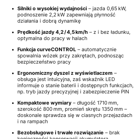
Silniki o wysokiej wydajności
– jazda 0,65 kW,
podnoszenie 2,2 kW zapewniają płynność
działania i dobrą dynamikę
Prędkość jazdy 4,2 / 4,5 km/h
– z i bez ładunku,
optymalna do pracy w halach
Funkcja curveCONTROL
– automatycznie
spowalnia wózek przy zakrętach, podnosząc
bezpieczeństwo pracy
Ergonomiczny dyszel z wyświetlaczem
–
obsługa jest intuicyjna, zaś wskaźnik LED
informuje o stanie baterii i dostępnych funkcjach,
np. tryb jazdy precyzyjnej i zabezpieczenie PIN
Kompaktowe wymiary
– długość 1710 mm,
szerokość 800 mm, promień skrętu 1350 mm –
doskonale sprawdza się w ciasnych przejazdach
i na rampach
Bezobsługowe i trwałe rozwiązanie
– brak
konieczności konserwacji akumulatora,