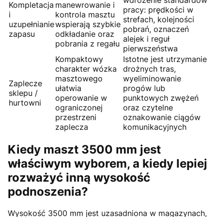
Kompletacja
manewrowanie i
pracy: prędkości w
i
kontrola masztu
strefach, kolejności
uzupełnianie
wspierają szybkie
pobrań, oznaczeń
zapasu
odkładanie oraz
alejek i reguł
pobrania z regału
pierwszeństwa
Kompaktowy
Istotne jest utrzymanie
charakter wózka
drożnych tras,
masztowego
wyeliminowanie
Zaplecze
ułatwia
progów lub
sklepu /
operowanie w
punktowych zwężeń
hurtowni
ograniczonej
oraz czytelne
przestrzeni
oznakowanie ciągów
zaplecza
komunikacyjnych
Kiedy maszt 3500 mm jest
właściwym wyborem, a kiedy lepiej
rozważyć inną wysokość
podnoszenia?
Wysokość 3500 mm jest uzasadniona w magazynach,