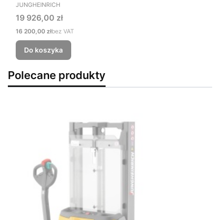
PRODUCENT
JUNGHEINRICH
Cena
19 926,00 zł
Cena
16 200,00 zł
bez VAT
Do koszyka
Polecane produkty