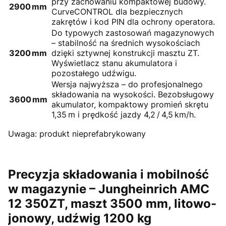
przy zachowaniu kompaktowej budowy.
2900 mm
CurveCONTROL dla bezpiecznych
zakrętów i kod PIN dla ochrony operatora.
Do typowych zastosowań magazynowych
– stabilność na średnich wysokościach
3200 mm
dzięki sztywnej konstrukcji masztu ZT.
Wyświetlacz stanu akumulatora i
pozostałego udźwigu.
Wersja najwyższa – do profesjonalnego
składowania na wysokości. Bezobsługowy
3600 mm
akumulator, kompaktowy promień skrętu
1,35 m i prędkość jazdy 4,2 / 4,5 km/h.
Uwaga: produkt nieprefabrykowany
Precyzja składowania i mobilność
w magazynie – Jungheinrich AMC
12 350ZT, maszt 3500 mm, litowo-
jonowy, udźwig 1200 kg