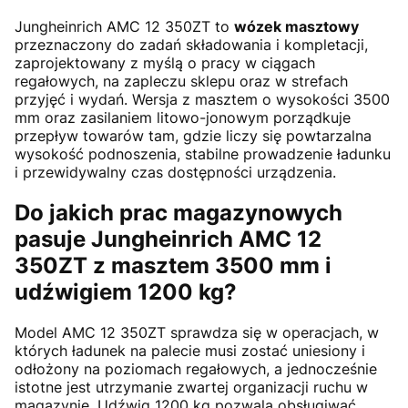
Jungheinrich AMC 12 350ZT to
wózek masztowy
przeznaczony do zadań składowania i kompletacji,
zaprojektowany z myślą o pracy w ciągach
regałowych, na zapleczu sklepu oraz w strefach
przyjęć i wydań. Wersja z masztem o wysokości 3500
mm oraz zasilaniem litowo-jonowym porządkuje
przepływ towarów tam, gdzie liczy się powtarzalna
wysokość podnoszenia, stabilne prowadzenie ładunku
i przewidywalny czas dostępności urządzenia.
Do jakich prac magazynowych
pasuje Jungheinrich AMC 12
350ZT z masztem 3500 mm i
udźwigiem 1200 kg?
Model AMC 12 350ZT sprawdza się w operacjach, w
których ładunek na palecie musi zostać uniesiony i
odłożony na poziomach regałowych, a jednocześnie
istotne jest utrzymanie zwartej organizacji ruchu w
magazynie. Udźwig 1200 kg pozwala obsługiwać