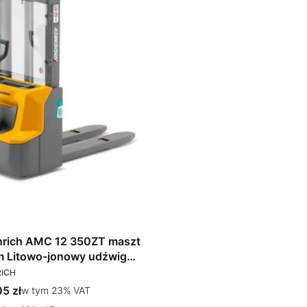
nrich AMC 12 350ZT maszt
źwig
T
RICH
tto
5 zł
w tym %s VAT
w tym
23%
VAT