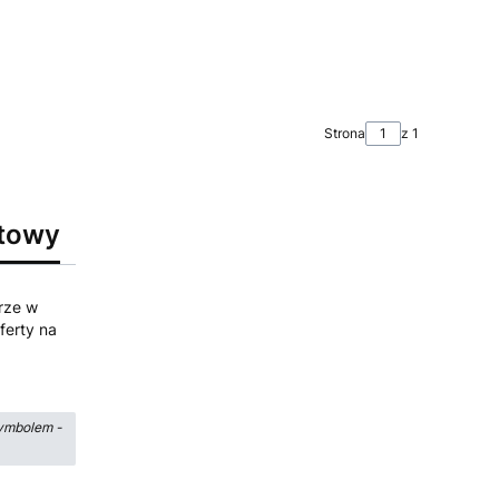
Strona
z 1
ktowy
rze w
ferty na
ymbolem -