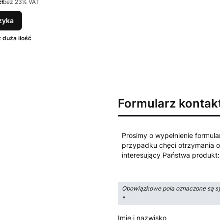
ł
bez 23% VAT
zyka
:
duża ilość
Formularz konta
Prosimy o wypełnienie formula
przypadku chęci otrzymania o
interesujący Państwa produkt:
Obowiązkowe pola oznaczone są s
*
Imię i nazwisko