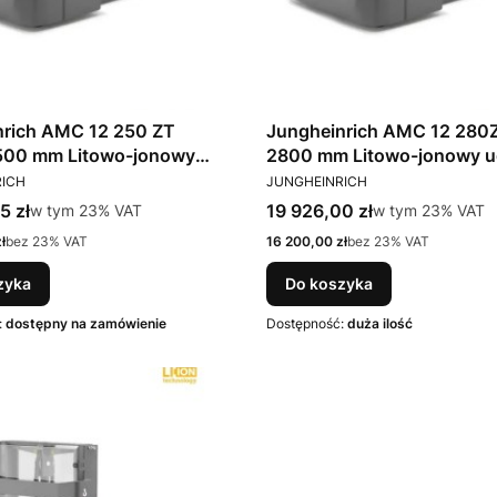
nrich AMC 12 250 ZT
Jungheinrich AMC 12 280
Litowo-jonowy
2800 mm Litowo-jonowy udźwig
T
PRODUCENT
1200kg
1200kg
RICH
JUNGHEINRICH
tto
Cena brutto
5 zł
w tym %s VAT
19 926,00 zł
w tym %s VAT
w tym
23%
VAT
w tym
23%
VAT
Cena netto
ł
bez 23% VAT
16 200,00 zł
bez 23% VAT
zyka
Do koszyka
:
dostępny na zamówienie
Dostępność:
duża ilość