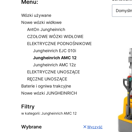
Lista
Menu:
Domyśl
Wózki używane
Nowe wózki widłowe
AntOn Jungheinrich
CZOŁOWE WÓZKI WIDŁOWE
ELEKTRYCZNE PODNOŚNIKOWE
Jungheinrich EJC 010i
Jungheinrich AMC 12
Jungheinrich AMC 12z
ELEKTRYCZNE UNOSZĄCE
RĘCZNE UNOSZĄCE
Baterie i ogniwa trakcyjne
Nowe wózki JUNGHEINRICH
Koniec menu
Filtry
w kategorii: Jungheinrich AMC 12
Wybrane
Wyczyść