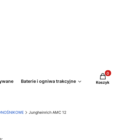
Produkty w koszyk
żywane
Baterie i ogniwa trakcyjne
Koszyk
DNOŚNIKOWE
Jungheinrich AMC 12
e: