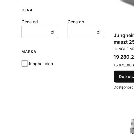
CENA
Cena od
Cena do
zł
zł
Junghei
maszt 2500 mm 
PRODUCEN
udźwig 
JUNGHEIN
MARKA
Cena bru
19 280,2
Marka
Jungheinrich
Cena netto
15 675,00 z
Do kos
Dostępność