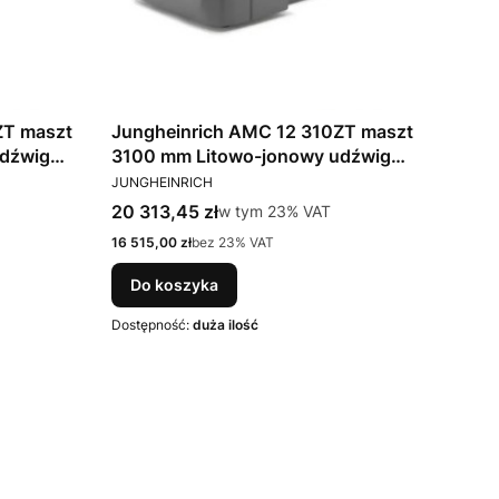
ZT maszt
Jungheinrich AMC 12 310ZT maszt
3100 mm Litowo-jonowy udźwig
PRODUCENT
1200kg
JUNGHEINRICH
Cena brutto
20 313,45 zł
w tym %s VAT
w tym
23%
VAT
Cena netto
16 515,00 zł
bez 23% VAT
Do koszyka
Dostępność:
duża ilość