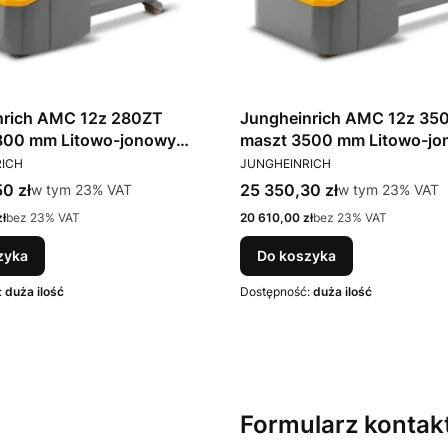
nrich AMC 12z 280ZT
Jungheinrich AMC 12z 35
Litowo-jonowy
maszt 3500 mm Litowo-jonowy
T
PRODUCENT
1200kg wstępne unoszenie
udźwig 1200kg wstępne u
RICH
JUNGHEINRICH
wideł
tto
Cena brutto
0 zł
w tym %s VAT
25 350,30 zł
w tym %s VAT
w tym
23%
VAT
w tym
23%
VAT
Cena netto
ł
bez 23% VAT
20 610,00 zł
bez 23% VAT
zyka
Do koszyka
:
duża ilość
Dostępność:
duża ilość
Formularz konta