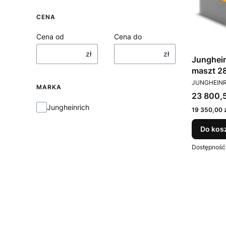
CENA
Cena od
Cena do
zł
zł
Junghei
maszt 2800 mm 
PRODUCEN
udźwig 
JUNGHEIN
MARKA
wideł
Cena bru
23 800,5
Marka
Jungheinrich
Cena netto
19 350,00 z
Do kos
Dostępność