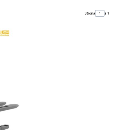
Strona
z 1