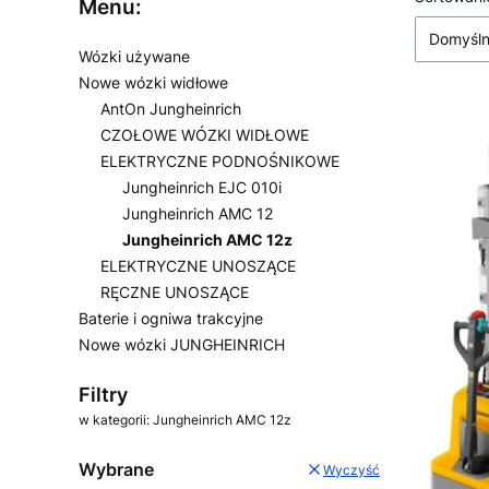
Lista
Menu:
Domyśl
Wózki używane
Nowe wózki widłowe
AntOn Jungheinrich
CZOŁOWE WÓZKI WIDŁOWE
ELEKTRYCZNE PODNOŚNIKOWE
Jungheinrich EJC 010i
Jungheinrich AMC 12
Jungheinrich AMC 12z
ELEKTRYCZNE UNOSZĄCE
RĘCZNE UNOSZĄCE
Baterie i ogniwa trakcyjne
Nowe wózki JUNGHEINRICH
Koniec menu
Filtry
w kategorii: Jungheinrich AMC 12z
Wybrane
Wyczyść