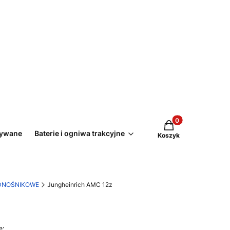
Produkty w koszyk
żywane
Baterie i ogniwa trakcyjne
Koszyk
DNOŚNIKOWE
Jungheinrich AMC 12z
e: