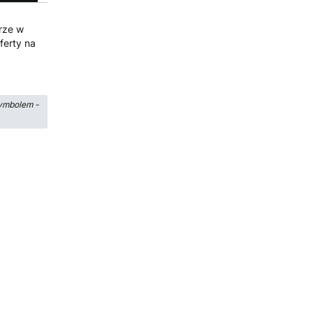
rze w
ferty na
ymbolem -