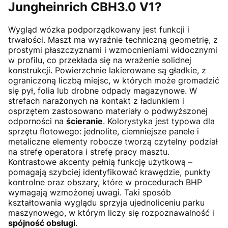
Jungheinrich CBH3.0 V1?
Wygląd wózka podporządkowany jest funkcji i
trwałości. Maszt ma wyraźnie techniczną geometrię, z
prostymi płaszczyznami i wzmocnieniami widocznymi
w profilu, co przekłada się na wrażenie solidnej
konstrukcji. Powierzchnie lakierowane są gładkie, z
ograniczoną liczbą miejsc, w których może gromadzić
się pył, folia lub drobne odpady magazynowe. W
strefach narażonych na kontakt z ładunkiem i
osprzętem zastosowano materiały o podwyższonej
odporności na
ścieranie
. Kolorystyka jest typowa dla
sprzętu flotowego: jednolite, ciemniejsze panele i
metaliczne elementy robocze tworzą czytelny podział
na strefę operatora i strefę pracy masztu.
Kontrastowe akcenty pełnią funkcję użytkową –
pomagają szybciej identyfikować krawędzie, punkty
kontrolne oraz obszary, które w procedurach BHP
wymagają wzmożonej uwagi. Taki sposób
kształtowania wyglądu sprzyja ujednoliceniu parku
maszynowego, w którym liczy się rozpoznawalność i
spójność obsługi
.