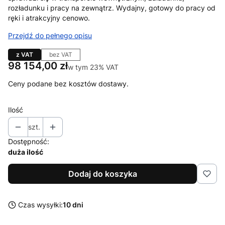
rozładunku i pracy na zewnątrz. Wydajny, gotowy do pracy od
ręki i atrakcyjny cenowo.
Przejdź do pełnego opisu
z VAT
bez VAT
Cena
98 154,00 zł
w tym 23% VAT
w tym
23%
VAT
Ceny podane bez kosztów dostawy.
Ilość
szt.
Dostępność:
duża ilość
Dodaj do koszyka
Czas wysyłki:
10 dni