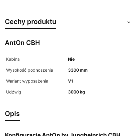
Cechy produktu
AntOn CBH
Kabina
Nie
Wysokość podnoszenia
3300 mm
Wariant wyposażenia
V1
Udźwig
3000 kg
Opis
Konfiguracje AntOn by Jungheinrich CBH