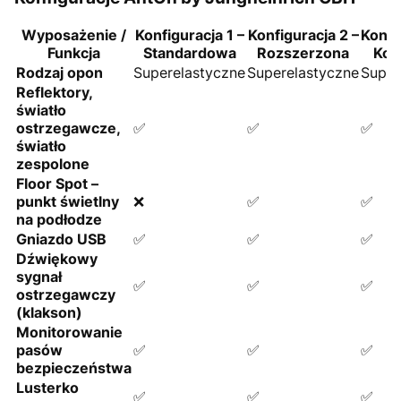
Wyposażenie /
Konfiguracja 1 –
Konfiguracja 2 –
Konfi
Funkcja
Standardowa
Rozszerzona
Kom
Rodzaj opon
Superelastyczne
Superelastyczne
Super
Reflektory,
światło
ostrzegawcze,
✅
✅
✅
światło
zespolone
Floor Spot –
punkt świetlny
❌
✅
✅
na podłodze
Gniazdo USB
✅
✅
✅
Dźwiękowy
sygnał
✅
✅
✅
ostrzegawczy
(klakson)
Monitorowanie
pasów
✅
✅
✅
bezpieczeństwa
Lusterko
✅
✅
✅