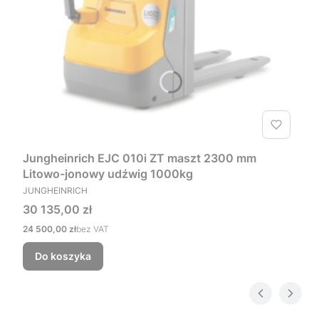
Jungheinrich EJC 010i ZT maszt 2300 mm
Litowo-jonowy udźwig 1000kg
PRODUCENT
JUNGHEINRICH
Cena
30 135,00 zł
Cena
24 500,00 zł
bez VAT
Do koszyka