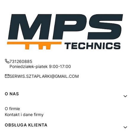
731260885
Poniedziałek-piatek 9:00-17:00
SERWIS.SZTAPLARKI@GMAIL.COM
Linki w stopce
O NAS
O firmie
Kontakt i dane firmy
OBSŁUGA KLIENTA