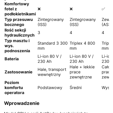
Komfortowy
fotel z
❌
❌
✅
podłokietnikami
Typ przesuwu
Zintegrowany
Zintegrowany
Zewnę
bocznego
(ISS)
(ISS)
(ASS)
Ilość sekcji
3
4
4
hydraulicznych
Typ masztu i
Standard 3 300
Triplex 4 800
Tripl
wys.
mm
mm
mm
podnoszenia
Li-ion 80 V /
Li-ion 80 V /
Li-ion
Bateria
230 Ah
230 Ah
230 
Hale + lekkie
Całor
Hale, transport
Zastosowanie
prace
praca
wewnętrzny
zewnętrzne
zewnę
Poziom
komfortu
Podstawowy
Średni
Wyso
operatora
Wprowadzenie