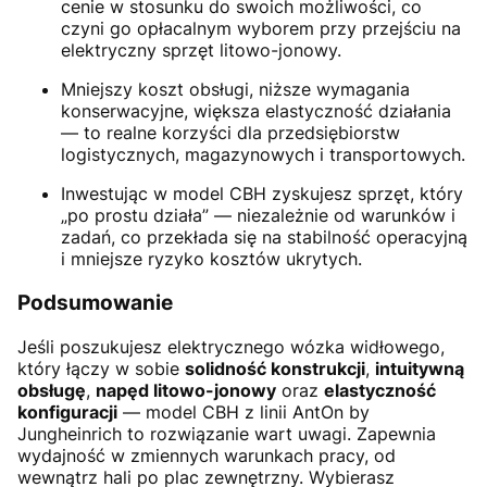
cenie w stosunku do swoich możliwości, co
czyni go opłacalnym wyborem przy przejściu na
elektryczny sprzęt litowo-jonowy.
Mniejszy koszt obsługi, niższe wymagania
konserwacyjne, większa elastyczność działania
— to realne korzyści dla przedsiębiorstw
logistycznych, magazynowych i transportowych.
Inwestując w model CBH zyskujesz sprzęt, który
„po prostu działa” — niezależnie od warunków i
zadań, co przekłada się na stabilność operacyjną
i mniejsze ryzyko kosztów ukrytych.
Podsumowanie
Jeśli poszukujesz elektrycznego wózka widłowego,
który łączy w sobie
solidność konstrukcji
,
intuitywną
obsługę
,
napęd litowo-jonowy
oraz
elastyczność
konfiguracji
— model CBH z linii AntOn by
Jungheinrich to rozwiązanie wart uwagi. Zapewnia
wydajność w zmiennych warunkach pracy, od
wewnątrz hali po plac zewnętrzny. Wybierasz