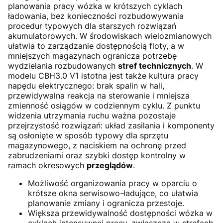
planowania pracy wózka w krótszych cyklach
ładowania, bez konieczności rozbudowywania
procedur typowych dla starszych rozwiązań
akumulatorowych. W środowiskach wielozmianowych
ułatwia to zarządzanie dostępnością floty, a w
mniejszych magazynach ogranicza potrzebę
wydzielania rozbudowanych
stref technicznych
. W
modelu CBH3.0 V1 istotna jest także kultura pracy
napędu elektrycznego: brak spalin w hali,
przewidywalna reakcja na sterowanie i mniejsza
zmienność osiągów w codziennym cyklu. Z punktu
widzenia utrzymania ruchu ważna pozostaje
przejrzystość rozwiązań: układ zasilania i komponenty
są osłonięte w sposób typowy dla sprzętu
magazynowego, z naciskiem na ochronę przed
zabrudzeniami oraz szybki dostęp kontrolny w
ramach okresowych
przeglądów
.
Możliwość organizowania pracy w oparciu o
krótsze okna serwisowo-ładujące, co ułatwia
planowanie zmiany i ogranicza przestoje.
Większa przewidywalność dostępności wózka w
cyklach intensywnej pracy, zwłaszcza w strefach