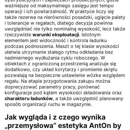
ważniejsze od maksymalnego zasięgu jest tempo
operacji i ich powtarzalność. W praktyce liczy się
także rezerwa na nierówności posadzki, ugięcie palety
i tolerancje w regałach, dlatego decyzja powinna
uwzględniać nie tylko nominalną wysokość, lecz także
rzeczywiste
warunki eksploatacji
. Istotnym
elementem jest widoczność i kontrola ładunku
podczas podnoszenia. Maszt o tej klasie wysokości
ułatwia utrzymanie stałego rytmu odkładania bez
nadmiernego wydłużania cyklu roboczego. W
obiektach z ograniczoną przestrzenią analizuje się
dodatkowo, czy układ korytarzy i promienie skrętu
pozwalają na bezpieczne ustawienie wózka względem
regału. Na etapie przygotowania zakupu można
doprecyzować parametry pracy, porównać
konfiguracje pod kątem wysokości składowania oraz
charakteru ładunków
, a także uwzględnić planowany
sposób organizacji ruchu w magazynie.
Jak wygląda i z czego wynika
„przemysłowa” estetyka AntOn by