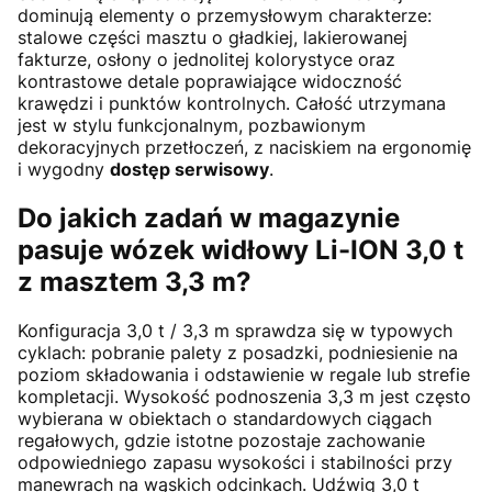
dominują elementy o przemysłowym charakterze:
stalowe części masztu o gładkiej, lakierowanej
fakturze, osłony o jednolitej kolorystyce oraz
kontrastowe detale poprawiające widoczność
krawędzi i punktów kontrolnych. Całość utrzymana
jest w stylu funkcjonalnym, pozbawionym
dekoracyjnych przetłoczeń, z naciskiem na ergonomię
i wygodny
dostęp serwisowy
.
Do jakich zadań w magazynie
pasuje wózek widłowy Li-ION 3,0 t
z masztem 3,3 m?
Konfiguracja 3,0 t / 3,3 m sprawdza się w typowych
cyklach: pobranie palety z posadzki, podniesienie na
poziom składowania i odstawienie w regale lub strefie
kompletacji. Wysokość podnoszenia 3,3 m jest często
wybierana w obiektach o standardowych ciągach
regałowych, gdzie istotne pozostaje zachowanie
odpowiedniego zapasu wysokości i stabilności przy
manewrach na wąskich odcinkach. Udźwig 3,0 t