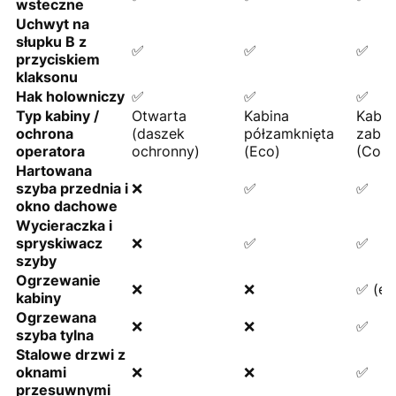
wsteczne
Uchwyt na
słupku B z
✅
✅
✅
przyciskiem
klaksonu
Hak holowniczy
✅
✅
✅
Typ kabiny /
Otwarta
Kabina
Kabin
ochrona
(daszek
półzamknięta
zabu
operatora
ochronny)
(Eco)
(Comf
Hartowana
szyba przednia i
❌
✅
✅
okno dachowe
Wycieraczka i
spryskiwacz
❌
✅
✅
szyby
Ogrzewanie
❌
❌
✅ (el
kabiny
Ogrzewana
❌
❌
✅
szyba tylna
Stalowe drzwi z
oknami
❌
❌
✅
przesuwnymi