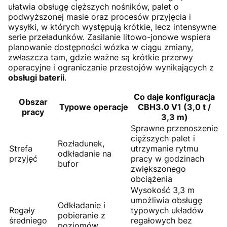
ułatwia obsługę cięższych nośników, palet o
podwyższonej masie oraz procesów przyjęcia i
wysyłki, w których występują krótkie, lecz intensywne
serie przeładunków. Zasilanie litowo-jonowe wspiera
planowanie dostępności wózka w ciągu zmiany,
zwłaszcza tam, gdzie ważne są krótkie przerwy
operacyjne i ograniczanie przestojów wynikających z
obsługi baterii
.
Co daje konfiguracja
Obszar
Typowe operacje
CBH3.0 V1 (3,0 t /
pracy
3,3 m)
Sprawne przenoszenie
cięższych palet i
Rozładunek,
Strefa
utrzymanie rytmu
odkładanie na
przyjęć
pracy w godzinach
bufor
zwiększonego
obciążenia
Wysokość 3,3 m
umożliwia obsługę
Odkładanie i
Regały
typowych układów
pobieranie z
średniego
regałowych bez
poziomów