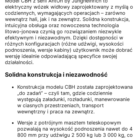
Model CBH z serii AntOn by Jungheinrich to
elektryczny wózek widłowy zaprojektowany z myślą o
codziennych, wymagających operacjach – zarówno
wewnątrz hali, jak i na zewnątrz. Solidna konstrukcja,
intuicyjna obsługa oraz nowoczesna technologia
litowo-jonowa czynią go rozwiązaniem niezwykle
efektywnym i niezawodnym. Dzięki dostępności w
różnych konfiguracjach (różne udźwigi, wysokości
podnoszenia, wersje kabiny) użytkownik może dobrać
wersję idealnie odpowiadającą specyfice swojej
działalności.
Solidna konstrukcja i niezawodność
Konstrukcja modelu CBH została zaprojektowana
„do zadań” – czyli tam, gdzie codziennie
występują załadunki, rozładunki, manewrowanie
w ciasnych przestrzeniach, transport
wewnętrzny i praca na zewnątrz.
Wersje z potrójnym masztem teleskopowym
pozwalają na wysokość podnoszenia nawet do 4
800 mm przy udźwigu 2 500 kg lub 3 000 kg, co