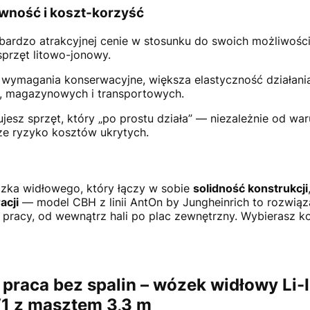
wność i koszt-korzyść
ardzo atrakcyjnej cenie w stosunku do swoich możliwośc
sprzęt litowo-jonowy.
e wymagania konserwacyjne, większa elastyczność działania
h, magazynowych i transportowych.
esz sprzęt, który „po prostu działa” — niezależnie od war
sze ryzyko kosztów ukrytych.
ózka widłowego, który łączy w sobie
solidność konstrukcji
acji
— model CBH z linii AntOn by Jungheinrich to rozwiąz
racy, od wewnątrz hali po plac zewnętrzny. Wybierasz ko
 praca bez spalin – wózek widłowy Li
1 z masztem 3,3 m