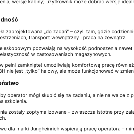
enia, wersje kabiny) użytkownik może dobrać wersję ideal
wodność
a zaprojektowana „do zadań” – czyli tam, gdzie codziennie
strzeniach, transport wewnętrzny i praca na zewnątrz.
teleskopowym pozwalają na wysokość podnoszenia nawet
ą elastyczność w zastosowaniach magazynowych.
w pełni zamknięte) umożliwiają komfortową pracę również
H nie jest „tylko” halowy, ale może funkcjonować w zmie
zeństwo
by operator mógł skupić się na zadaniu, a nie na walce z 
s szkolenia.
enia zostały zoptymalizowane – zwłaszcza istotne przy za
ch.
 dla marki Jungheinrich wspierają pracę operatora – mini