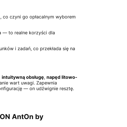
i, co czyni go opłacalnym wyborem
 — to realne korzyści dla
unków i zadań, co przekłada się na
,
intuitywną obsługę
,
napęd litowo-
anie wart uwagi. Zapewnia
nfigurację — on udźwignie resztę.
-ION AntOn by