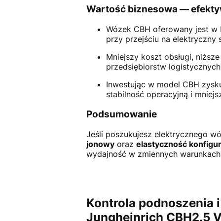
Wartość biznesowa — efekty
Wózek CBH oferowany jest w b
przy przejściu na elektryczny 
Mniejszy koszt obsługi, niższ
przedsiębiorstw logistycznyc
Inwestując w model CBH zyskuj
stabilność operacyjną i mniej
Podsumowanie
Jeśli poszukujesz elektrycznego w
jonowy
oraz
elastyczność konfigur
wydajność w zmiennych warunkach p
Kontrola podnoszenia i
Jungheinrich CBH2.5 V