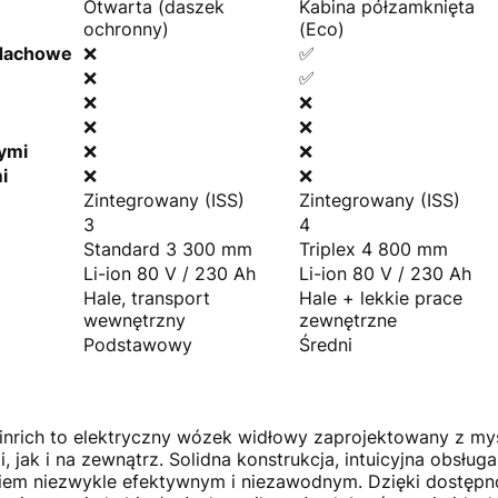
Otwarta (daszek
Kabina półzamknięta
ochronny)
(Eco)
 dachowe
❌
✅
❌
✅
❌
❌
❌
❌
ymi
❌
❌
i
❌
❌
Zintegrowany (ISS)
Zintegrowany (ISS)
3
4
Standard 3 300 mm
Triplex 4 800 mm
Li-ion 80 V / 230 Ah
Li-ion 80 V / 230 Ah
Hale, transport
Hale + lekkie prace
wewnętrzny
zewnętrzne
Podstawowy
Średni
inrich to elektryczny wózek widłowy zaprojektowany z m
, jak i na zewnątrz. Solidna konstrukcja, intuicyjna obsłu
iem niezwykle efektywnym i niezawodnym. Dzięki dostępno