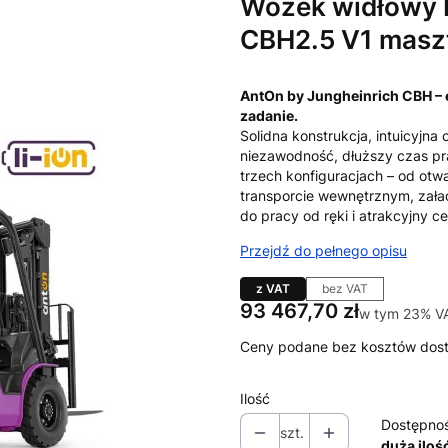
Wózek widłowy L
CBH2.5 V1 masz
AntOn by Jungheinrich CBH – 
zadanie.
Solidna konstrukcja, intuicyjna
niezawodność, dłuższy czas pra
trzech konfiguracjach – od otwa
transporcie wewnętrznym, zała
do pracy od ręki i atrakcyjny c
Przejdź do pełnego opisu
z VAT
bez VAT
Cena
93 467,70 zł
w tym 23% V
w tym
23%
V
Ceny podane bez kosztów dos
Ilość
Dostępno
szt.
duża iloś