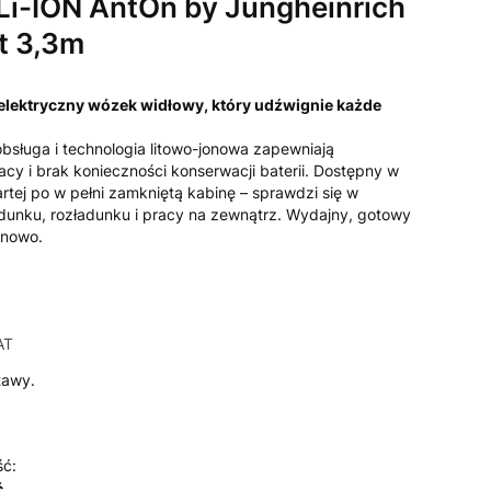
i-ION AntOn by Jungheinrich
t 3,3m
elektryczny wózek widłowy, który udźwignie każde
 obsługa i technologia litowo-jonowa zapewniają
cy i brak konieczności konserwacji baterii. Dostępny w
rtej po w pełni zamkniętą kabinę – sprawdzi się w
dunku, rozładunku i pracy na zewnątrz. Wydajny, gotowy
enowo.
AT
AT
tawy.
ść:
ć