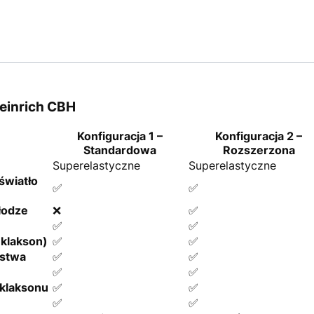
einrich CBH
Konfiguracja 1 –
Konfiguracja 2 –
Standardowa
Rozszerzona
Superelastyczne
Superelastyczne
światło
✅
✅
łodze
❌
✅
✅
✅
klakson)
✅
✅
ństwa
✅
✅
✅
✅
 klaksonu
✅
✅
✅
✅