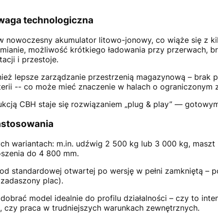
waga technologiczna
nowoczesny akumulator litowo-jonowy, co wiąże się z ki
zmianie, możliwość krótkiego ładowania przy przerwach, br
cji i przestoje.
nież lepsze zarządzanie przestrzenią magazynową – brak
erii -- co może mieć znaczenie w halach o ograniczonym 
ukcją CBH staje się rozwiązaniem „plug & play” — gotowy
zastosowania
h wariantach: m.in. udźwig 2 500 kg lub 3 000 kg, maszt
szenia do 4 800 mm.
 od standardowej otwartej po wersję w pełni zamkniętą 
 zadaszony plac).
obrać model idealnie do profilu działalności – czy to int
 czy praca w trudniejszych warunkach zewnętrznych.