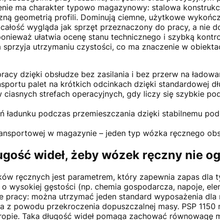
zenie ma charakter typowo magazynowy: stalowa konstrukcj
zną geometrią profili. Dominują ciemne, użytkowe wykońc
całość wygląda jak sprzęt przeznaczony do pracy, a nie do 
onieważ ułatwia ocenę stanu technicznego i szybką kont
a sprzyja utrzymaniu czystości, co ma znaczenie w obiek
racy dzięki obsłudze bez zasilania i bez przerw na ładowa
portu palet na krótkich odcinkach dzięki standardowej dł
iasnych strefach operacyjnych, gdy liczy się szybkie pod
 ładunku podczas przemieszczania dzięki stabilnemu podpa
transportowej w magazynie – jeden typ wózka ręcznego obs
ugość wideł, żeby wózek ręczny nie o
w ręcznych jest parametrem, który zapewnia zapas dla t
o wysokiej gęstości (np. chemia gospodarcza, napoje, el
e pracy: można utrzymać jeden standard wyposażenia dla r
ia z powodu przekroczenia dopuszczalnej masy. PSP 1150
uropie. Taka długość wideł pomaga zachować równowagę