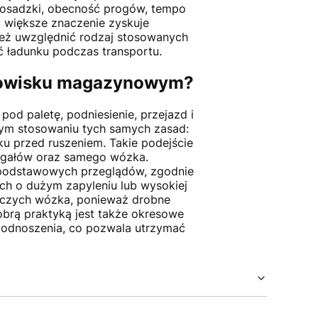
 posadzki, obecność progów, tempo
, większe znaczenie zyskuje
też uwzględnić rodzaj stosowanych
ść ładunku podczas transportu.
odowisku magazynowym?
od paletę, podniesienie, przejazd i
nym stosowaniu tych samych zasad:
u przed ruszeniem. Takie podejście
regałów oraz samego wózka.
i podstawowych przeglądów, zgodnie
h o dużym zapyleniu lub wysokiej
boczych wózka, ponieważ drobne
brą praktyką jest także okresowe
 podnoszenia, co pozwala utrzymać