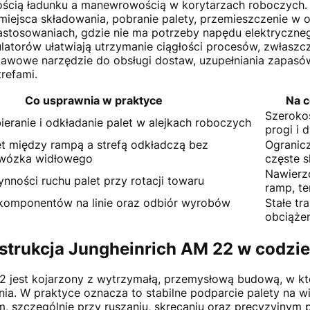
ością ładunku a manewrowością w korytarzach roboczych.
miejsca składowania, pobranie palety, przemieszczenie w o
 zastosowaniach, gdzie nie ma potrzeby napędu elektryczne
latorów ułatwiają utrzymanie ciągłości procesów, zwłaszc
stawowe narzędzie do obsługi dostaw, uzupełniania zapasó
refami.
Co usprawnia w praktyce
Na c
Szerokoś
eranie i odkładanie palet w alejkach roboczych
progi i d
et między rampą a strefą odkładczą bez
Ogranic
wózka widłowego
częste s
Nawierz
nności ruchu palet przy rotacji towaru
ramp, t
komponentów na linie oraz odbiór wyrobów
Stałe tr
obciąże
strukcja Jungheinrich AM 22 w codzie
 jest kojarzony z wytrzymałą, przemysłową budową, w kt
a. W praktyce oznacza to stabilne podparcie palety na w
 szczególnie przy ruszaniu, skręcaniu oraz precyzyjnym 