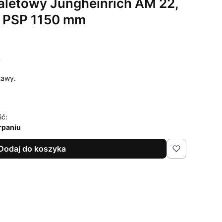
letowy Jungheinrich AM 22,
, PSP 1150 mm
T
tawy.
ść:
rpaniu
Dodaj do koszyka