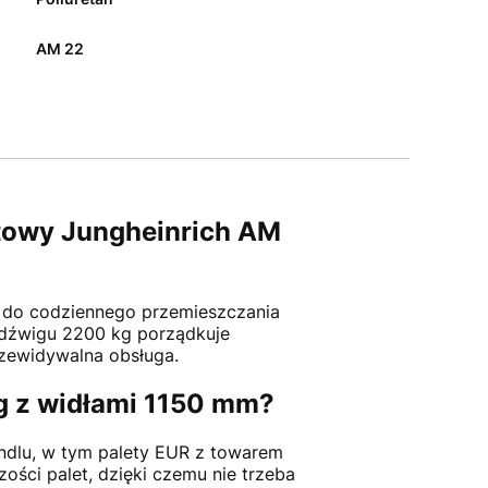
AM 22
etowy Jungheinrich AM
 do codziennego przemieszczania
udźwigu 2200 kg porządkuje
rzewidywalna obsługa.
g z widłami 1150 mm?
ndlu, w tym palety EUR z towarem
ści palet, dzięki czemu nie trzeba