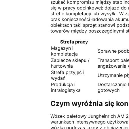
szukać kompromisu między stabiln
się w pracy odcinkowej: dojazd do 
strefie kompletacji lub wysyłki. W
brak konieczności ładowania akumu
obiektach taki sprzęt stanowi pod
towarów między poszczególnymi st
Strefa pracy
Magazyn i
Sprawne podbi
kompletacja
Zaplecze sklepu /
Transport pal
hurtownia
angażowania 
Strefa przyjęć i
Utrzymanie pły
wydań
Produkcja i
Dostarczanie 
intralogistyka
gotowych
Czym wyróżnia się kon
Wózek paletowy Jungheinrich AM 22
warunkach intensywnego użytkowani
wózka podczas jazdy z obciążeniem,