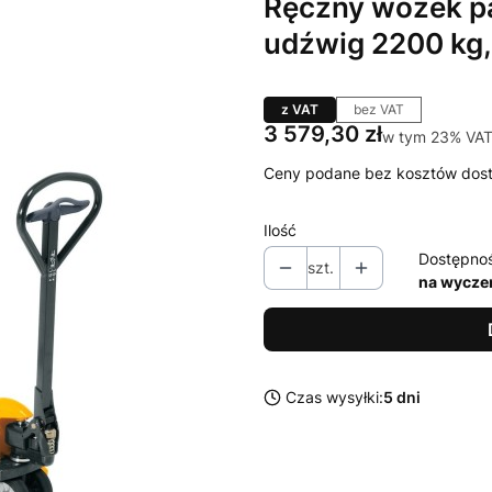
Ręczny wózek pa
udźwig 2200 kg
z VAT
bez VAT
Cena
3 579,30 zł
w tym 23% VAT
w tym
23%
VA
Ceny podane bez kosztów dos
Ilość
Dostępno
szt.
na wycze
Czas wysyłki:
5 dni