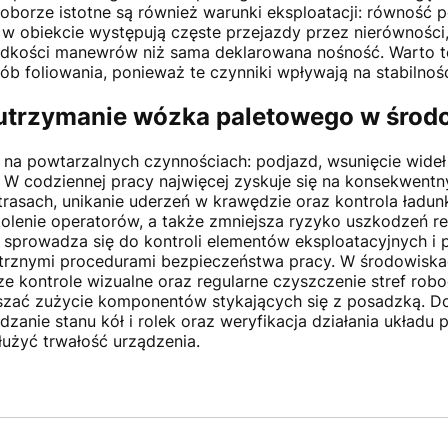
oborze istotne są również warunki eksploatacji: równość
li w obiekcie występują częste przejazdy przez nierówności
prędkości manewrów niż sama deklarowana nośność. Warto 
sób foliowania, ponieważ te czynniki wpływają na stabilno
i utrzymanie wózka paletowego w śr
na powtarzalnych czynnościach: podjazd, wsunięcie wideł p
W codziennej pracy najwięcej zyskuje się na konsekwent
asach, unikanie uderzeń w krawędzie oraz kontrola ładunk
zkolenie operatorów, a także zmniejsza ryzyko uszkodzeń 
 sprowadza się do kontroli elementów eksploatacyjnych 
rznymi procedurami bezpieczeństwa pracy. W środowiskac
ze kontrole wizualne oraz regularne czyszczenie stref ro
eszać zużycie komponentów stykających się z posadzką. Do
anie stanu kół i rolek oraz weryfikacja działania układu
użyć trwałość urządzenia.