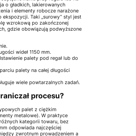
a o gładkich, lakierowanych
zenia i elementy robocze narażone
ekspozycji. Taki „surowy” styl jest
rolę wzrokową po zakończonej
tach, gdzie obowiązują podwyższone
nie.
ugości wideł 1150 mm.
stawienie palety pod regał lub do
rciu palety na całej długości
ługuje wiele powtarzalnych zadań.
graniczał procesu?
ypowych palet z ciężkim
ementy metalowe). W praktyce
óżnych kategorii towaru, bez
 mm odpowiada najczęściej
 między zwrotnym prowadzeniem a