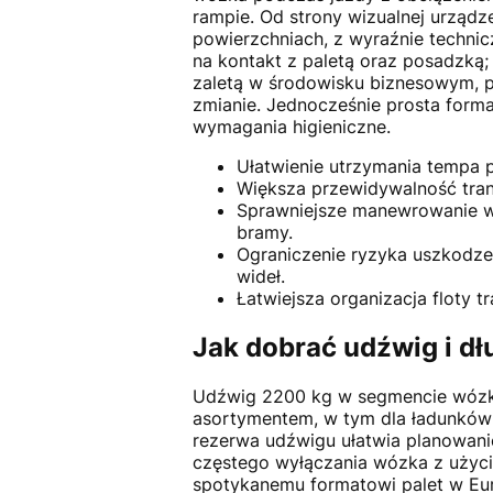
rampie. Od strony wizualnej urząd
powierzchniach, z wyraźnie technic
na kontakt z paletą oraz posadzką; 
zaletą w środowisku biznesowym, p
zmianie. Jednocześnie prosta form
wymagania higieniczne.
Ułatwienie utrzymania tempa p
Większa przewidywalność trans
Sprawniejsze manewrowanie w c
bramy.
Ograniczenie ryzyka uszkodzeń
wideł.
Łatwiejsza organizacja floty 
Jak dobrać udźwig i dł
Udźwig 2200 kg w segmencie wózkó
asortymentem, w tym dla ładunków 
rezerwa udźwigu ułatwia planowani
częstego wyłączania wózka z użyc
spotykanemu formatowi palet w E