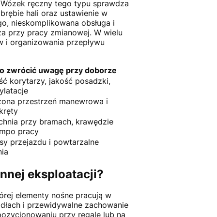
 Wózek ręczny tego typu sprawdza
brębie hali oraz ustawienie w
go, nieskomplikowana obsługa i
za przy pracy zmianowej. W wielu
w i organizowania przepływu
o zwrócić uwagę przy doborze
ć korytarzy, jakość posadzki,
ylatacje
zona przestrzeń manewrowa i
kręty
chnia przy bramach, krawędzie
empo pracy
asy przejazdu i powtarzalne
nia
nnej eksploatacji?
órej elementy nośne pracują w
idłach i przewidywalne zachowanie
pozycjonowaniu przy regale lub na