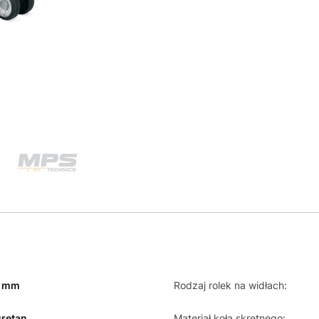
0 mm
Rodzaj rolek na widłach:
uretan
Materiał koła skrętnego: