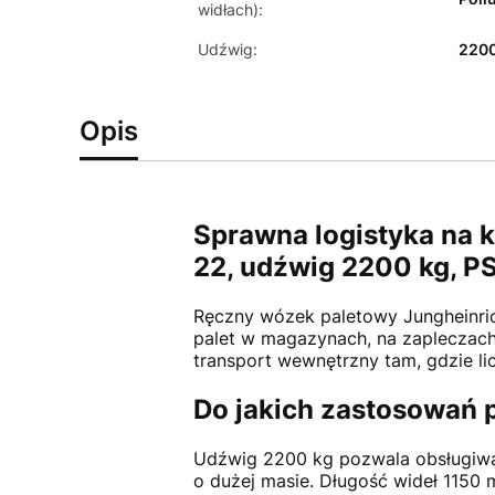
widłach):
Udźwig:
2200
Opis
Sprawna logistyka na 
22, udźwig 2200 kg, 
Ręczny wózek paletowy Jungheinri
palet w magazynach, na zapleczach
transport wewnętrzny tam, gdzie li
Do jakich zastosowań 
Udźwig 2200 kg pozwala obsługiwać
o dużej masie. Długość wideł 1150 