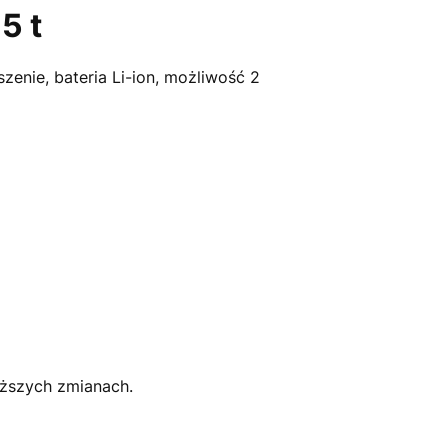
5 t
enie, bateria Li-ion, możliwość 2
uższych zmianach.