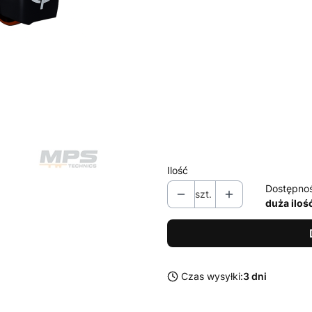
Poszczególne warianty mogą ró
*
Wyposażenie
Wybierz
*
Dodatkowe koła podporowe
Wybierz
Ilość
Dostępno
szt.
duża iloś
Czas wysyłki:
3 dni