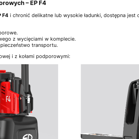
orowych – EP F4
P F4
i chronić delikatne lub wysokie ładunki, dostępna jes
porowe.
wego z wycięciami w komplecie.
pieczeństwo transportu.
dowej i z kołami podporowymi: