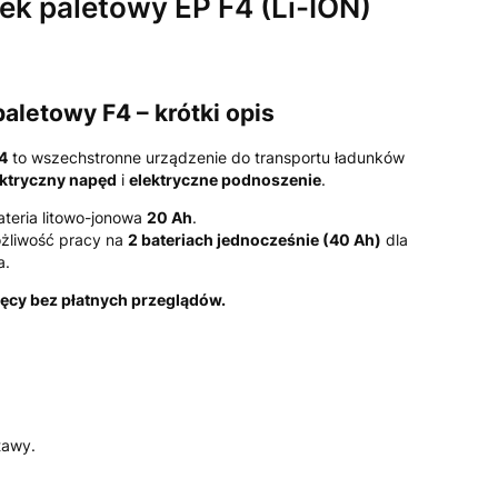
ek paletowy EP F4 (Li-ION)
aletowy F4 – krótki opis
4
to wszechstronne urządzenie do transportu ładunków
ektryczny napęd
i
elektryczne podnoszenie
.
ateria litowo-jonowa
20 Ah
.
ożliwość pracy na
2 bateriach jednocześnie (40 Ah)
dla
a.
ęcy bez płatnych przeglądów.
tawy.