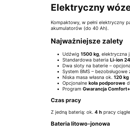
Elektryczny wózek
Kompaktowy, w pełni elektryczny pa
akumulatorów (do 40 Ah).
Najważniejsze zalety
Udźwig
1500 kg
, elektryczna 
Standardowa bateria
Li-ion 
Dwa sloty na baterie – opcjon
System BMS – bezobsługowe za
Niska masa własna ok.
120 kg
Opcjonalne
koła podporowe
dl
Program
Gwarancja Comfort
Czas pracy
Z jedną baterią: ok.
4 h
pracy ciągłe
Bateria litowo-jonowa