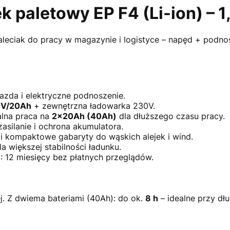
 paletowy EP F4 (Li-ion) – 1,
leciak do pracy w magazynie i logistyce – napęd + podnosz
jazda i elektryczne podnoszenie.
24V/20Ah
+ zewnętrzna ładowarka 230V.
alna praca na
2×20Ah (40Ah)
dla dłuższego czasu pracy.
silanie i ochrona akumulatora.
i kompaktowe gabaryty do wąskich alejek i wind.
a większej stabilności ładunku.
+
: 12 miesięcy bez płatnych przeglądów.
j. Z dwiema bateriami (40Ah): do ok.
8 h
– idealne przy dł