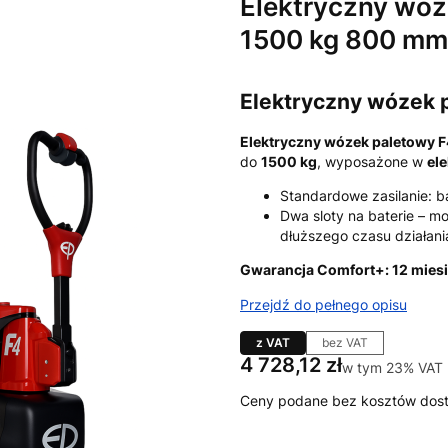
Elektryczny wóz
1500 kg 800 mm
Elektryczny wózek p
Elektryczny wózek paletowy F
do
1500 kg
, wyposażone w
el
Standardowe zasilanie: b
Dwa sloty na baterie – m
dłuższego czasu działani
Gwarancja Comfort+: 12 miesi
Przejdź do pełnego opisu
z VAT
bez VAT
Cena
4 728,12 zł
w tym 23% VAT
w tym
23%
VAT
Ceny podane bez kosztów dos
Wybierz wariant produktu: