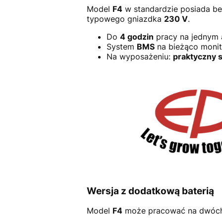
Model
F4
w standardzie posiada b
typowego gniazdka
230 V
.
Do
4 godzin
pracy na jednym 
System
BMS
na bieżąco monito
Na wyposażeniu:
praktyczny 
Wersja z dodatkową baterią
Model
F4
może pracować na dwóch 