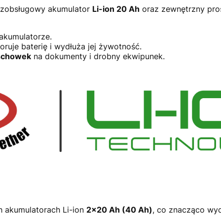
ezobsługowy akumulator
Li-ion 20 Ah
oraz zewnętrzny pro
akumulatorze.
ruje baterię i wydłuża jej żywotność.
schowek
na dokumenty i drobny ekwipunek.
akumulatorach Li-ion
2×20 Ah (40 Ah)
, co znacząco wyd