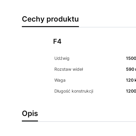
Cechy produktu
F4
Udźwig
1500
Rozstaw wideł
590
Waga
120 
Długość konstrukcji
120
Opis