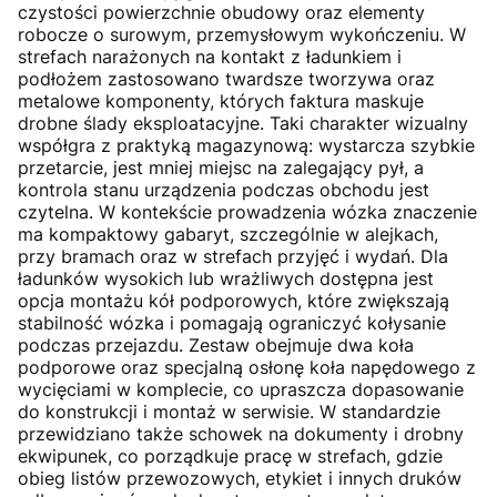
czystości powierzchnie obudowy oraz elementy
robocze o surowym, przemysłowym wykończeniu. W
strefach narażonych na kontakt z ładunkiem i
podłożem zastosowano twardsze tworzywa oraz
metalowe komponenty, których faktura maskuje
drobne ślady eksploatacyjne. Taki charakter wizualny
współgra z praktyką magazynową: wystarcza szybkie
przetarcie, jest mniej miejsc na zalegający pył, a
kontrola stanu urządzenia podczas obchodu jest
czytelna. W kontekście prowadzenia wózka znaczenie
ma kompaktowy gabaryt, szczególnie w alejkach,
przy bramach oraz w strefach przyjęć i wydań. Dla
ładunków wysokich lub wrażliwych dostępna jest
opcja montażu kół podporowych, które zwiększają
stabilność wózka i pomagają ograniczyć kołysanie
podczas przejazdu. Zestaw obejmuje dwa koła
podporowe oraz specjalną osłonę koła napędowego z
wycięciami w komplecie, co upraszcza dopasowanie
do konstrukcji i montaż w serwisie. W standardzie
przewidziano także schowek na dokumenty i drobny
ekwipunek, co porządkuje pracę w strefach, gdzie
obieg listów przewozowych, etykiet i innych druków