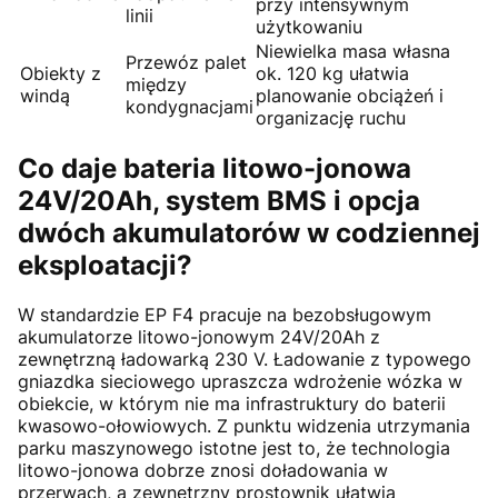
przy intensywnym
linii
użytkowaniu
Niewielka masa własna
Przewóz palet
Obiekty z
ok. 120 kg ułatwia
między
windą
planowanie obciążeń i
kondygnacjami
organizację ruchu
Co daje bateria litowo-jonowa
24V/20Ah, system BMS i opcja
dwóch akumulatorów w codziennej
eksploatacji?
W standardzie EP F4 pracuje na bezobsługowym
akumulatorze litowo-jonowym 24V/20Ah z
zewnętrzną ładowarką 230 V. Ładowanie z typowego
gniazdka sieciowego upraszcza wdrożenie wózka w
obiekcie, w którym nie ma infrastruktury do baterii
kwasowo-ołowiowych. Z punktu widzenia utrzymania
parku maszynowego istotne jest to, że technologia
litowo-jonowa dobrze znosi doładowania w
przerwach, a zewnętrzny prostownik ułatwia