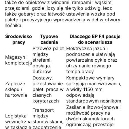
także do obiektów z windami, rampami i wąskimi
przejściami, gdzie liczy się nie tylko udźwig, lecz
także gabaryt oraz łatwość ustawienia wózka pod
paletę i precyzyjnego wprowadzenia wideł w otwory
nośnika.
Środowisko
Typowe
Dlaczego EP F4 pasuje
pracy
zadania
do scenariusza
Przewóz palet
Elektryczna jazda i
między
podnoszenie ułatwiają
Magazyn i
strefami,
powtarzalne cykle oraz
kompletacja
obsługa
utrzymanie równego
buforów
tempa pracy
Dostawy,
Kompaktowe wymiary
Zaplecze
przestawianie
sprzyjają manewrowaniu,
sklepu /
palet, praca w
a widły 1150 mm
hurtownia
ciasnych
odpowiadają
korytarzach
standardowym nośnikom
Zasilanie litowo-jonowe i
Transport
możliwość pracy na
Logistyka
między
dwóch akumulatorach
wewnętrzna
stanowiskami,
ograniczają przestoje
w zakładzie
zaopatrzenie