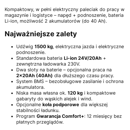
Kompaktowy, w pełni elektryczny paleciak do pracy w
magazynie i logistyce – napęd + podnoszenie, bateria
Li-ion, możliwość 2 akumulatorów (do 40 Ah).
Najważniejsze zalety
Udźwig
1500 kg
, elektryczna jazda i elektryczne
podnoszenie.
Standardowa bateria
Li-ion 24V/20Ah
+
zewnętrzna ładowarka 230V.
Dwa sloty na baterie – opcjonalna praca na
2×20Ah (40Ah)
dla dłuższego czasu pracy.
System BMS – bezobsługowe zasilanie i ochrona
akumulatora.
Niska masa własna ok.
120 kg
i kompaktowe
gabaryty do wąskich alejek i wind.
Opcjonalne
koła podporowe
dla większej
stabilności ładunku.
Program
Gwarancja Comfort+
: 12 miesięcy bez
płatnych przeglądów.