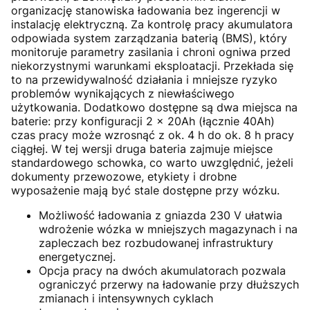
organizację stanowiska ładowania bez ingerencji w
instalację elektryczną. Za kontrolę pracy akumulatora
odpowiada system zarządzania baterią (BMS), który
monitoruje parametry zasilania i chroni ogniwa przed
niekorzystnymi warunkami eksploatacji. Przekłada się
to na przewidywalność działania i mniejsze ryzyko
problemów wynikających z niewłaściwego
użytkowania. Dodatkowo dostępne są dwa miejsca na
baterie: przy konfiguracji 2 × 20Ah (łącznie 40Ah)
czas pracy może wzrosnąć z ok. 4 h do ok. 8 h pracy
ciągłej. W tej wersji druga bateria zajmuje miejsce
standardowego schowka, co warto uwzględnić, jeżeli
dokumenty przewozowe, etykiety i drobne
wyposażenie mają być stale dostępne przy wózku.
Możliwość ładowania z gniazda 230 V ułatwia
wdrożenie wózka w mniejszych magazynach i na
zapleczach bez rozbudowanej infrastruktury
energetycznej.
Opcja pracy na dwóch akumulatorach pozwala
ograniczyć przerwy na ładowanie przy dłuższych
zmianach i intensywnych cyklach