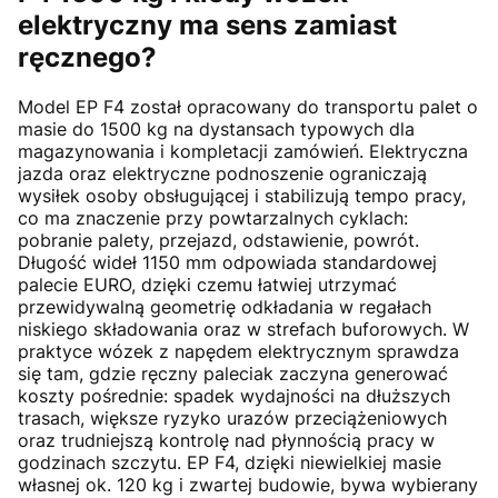
elektryczny ma sens zamiast
ręcznego?
Model EP F4 został opracowany do transportu palet o
masie do 1500 kg na dystansach typowych dla
magazynowania i kompletacji zamówień. Elektryczna
jazda oraz elektryczne podnoszenie ograniczają
wysiłek osoby obsługującej i stabilizują tempo pracy,
co ma znaczenie przy powtarzalnych cyklach:
pobranie palety, przejazd, odstawienie, powrót.
Długość wideł 1150 mm odpowiada standardowej
palecie EURO, dzięki czemu łatwiej utrzymać
przewidywalną geometrię odkładania w regałach
niskiego składowania oraz w strefach buforowych. W
praktyce wózek z napędem elektrycznym sprawdza
się tam, gdzie ręczny paleciak zaczyna generować
koszty pośrednie: spadek wydajności na dłuższych
trasach, większe ryzyko urazów przeciążeniowych
oraz trudniejszą kontrolę nad płynnością pracy w
godzinach szczytu. EP F4, dzięki niewielkiej masie
własnej ok. 120 kg i zwartej budowie, bywa wybierany