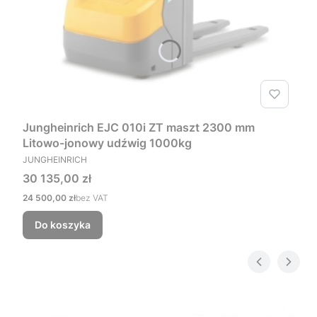
Jungheinrich EJC 010i ZT maszt 2300 mm
Litowo-jonowy udźwig 1000kg
PRODUCENT
JUNGHEINRICH
Cena
30 135,00 zł
Cena
24 500,00 zł
bez VAT
Do koszyka