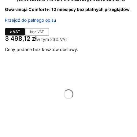
Gwarancja Comfort+: 12 miesięcy bez płatnych przeglądów.
Przejdź do pełnego opisu
z VAT
bez VAT
Cena
3 498,12 zł
w tym 23% VAT
w tym
23%
VAT
Ceny podane bez kosztów dostawy.
Wybierz wariant produktu:
Poszczególne warianty mogą różnić się ceną
*
Wyposażenie
Wybierz
*
Dodatkowe koła podporowe
Wybierz