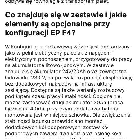
odbywa się równolegle z transportem palet.
Co znajduje się w zestawie i jakie
elementy są opcjonalne przy
konfiguracji EP F4?
W konfiguracji podstawowej wózek jest dostarczany
jako w pełni elektryczny paleciak z napędem i
elektrycznym podnoszeniem, przygotowany do pracy
na akumulatorze litowo-jonowym. W zestawie
znajduje się akumulator 24V/20Ah oraz zewnętrzna
ładowarka 230 V, co pozwala rozpocząć eksploatację
bez dodatkowych nakładów na infrastrukturę
zasilającą. Dostępne są także warianty rozbudowy
pod kątem czasu pracy i stabilności. Opcjonalnie
można zastosować drugi akumulator 20Ah (praca
łącznie na 40Ah), przy czym dodatkowa bateria
montowana jest w miejscu schowka. Dla zwiększenia
stabilności ładunku przewidziano montaż
dodatkowych kół podporowych; zestaw kół
podporowych zawiera dwa koła oraz osłonę koła