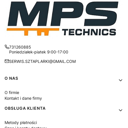
731260885
Poniedziałek-piatek 9:00-17:00
SERWIS.SZTAPLARKI@GMAIL.COM
Linki w stopce
O NAS
O firmie
Kontakt i dane firmy
OBSŁUGA KLIENTA
Metody płatności